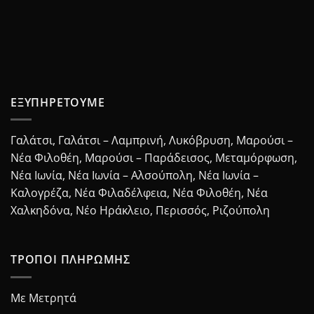
ΕΞΥΠΗΡΕΤΟΥΜΕ
Γαλάτσι, Γαλάτσι – Λαμπρινή, Λυκόβρυση, Μαρούσι –
Νέα Φιλοθέη, Μαρούσι – Παράδεισος, Μεταμόρφωση,
Νέα Ιωνία, Νέα Ιωνία – Αλσούπολη, Νέα Ιωνία –
Καλογρέζα, Νέα Φιλαδέλφεια, Νέα Φιλοθέη, Νέα
Χαλκηδόνα, Νέο Ηράκλειο, Περισσός, Ριζούπολη
ΤΡΟΠΟΙ ΠΛΗΡΩΜΗΣ
Με Μετρητά