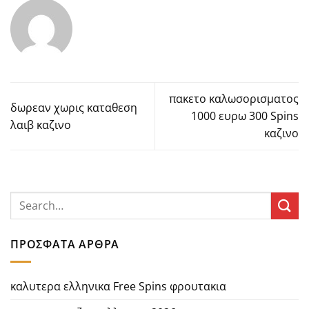
πακετο καλωσορισματος
δωρεαν χωρις καταθεση
1000 ευρω 300 Spins
λαιβ καζινο
καζινο
ΠΡΌΣΦΑΤΑ ΆΡΘΡΑ
καλυτερα ελληνικα Free Spins φρουτακια