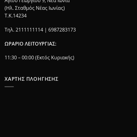
Αγίου Γεωργίου 9, Νέα Ιωνία
(Ηλ. Σταθμός Νέας Ιωνίας)
T.K.14234
Τηλ.
2111111114
|
6987283173
ΩΡΑΡΙΟ ΛΕΙΤΟΥΡΓΙΑΣ:
11:30 – 00:00 (Εκτός Κυριακής)
ΧΑΡΤΗΣ ΠΛΟΗΓΗΣΗΣ