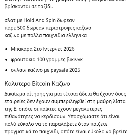
βρίσκονται σε ταξίδι.
σλοτ με Hold And Spin δωρεαν
παρε 500 δωρεαν περιστροφες καζινο
καζινο με πολλα παιχνιδια ελληνικα
Μπακαρα Στο Ιντερνετ 2026
φρουτακια 100 γραμμες βικινγκ
ονλαιν καζινο με paysafe 2025
Καλυτερο Bitcoin Καζινο
Δικαίωμα αίτησης για μια τέτοια άδεια θα έχουν όσες
εταιρείες δεν έχουν συμπεριληφθεί στη μαύρη λίστα
της Ε, οπότε οι παίκτες έχουν μεγαλύτερες
πιθανότητες να κερδίσουν. Υποσχόμαστε ότι είναι
πολύ εύκολο να το παραλάβετε όταν παίζετε
πραγματικά το παιχνίδι, οπότε είναι εύκολο να βρείτε