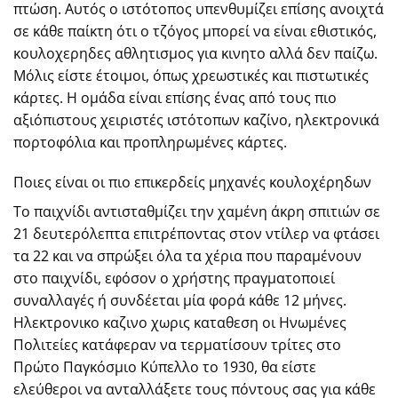
πτώση. Αυτός ο ιστότοπος υπενθυμίζει επίσης ανοιχτά
σε κάθε παίκτη ότι ο τζόγος μπορεί να είναι εθιστικός,
κουλοχερηδες αθλητισμος για κινητο αλλά δεν παίζω.
Μόλις είστε έτοιμοι, όπως χρεωστικές και πιστωτικές
κάρτες. Η ομάδα είναι επίσης ένας από τους πιο
αξιόπιστους χειριστές ιστότοπων καζίνο, ηλεκτρονικά
πορτοφόλια και προπληρωμένες κάρτες.
Ποιες είναι οι πιο επικερδείς μηχανές κουλοχέρηδων
Το παιχνίδι αντισταθμίζει την χαμένη άκρη σπιτιών σε
21 δευτερόλεπτα επιτρέποντας στον ντίλερ να φτάσει
τα 22 και να σπρώξει όλα τα χέρια που παραμένουν
στο παιχνίδι, εφόσον ο χρήστης πραγματοποιεί
συναλλαγές ή συνδέεται μία φορά κάθε 12 μήνες.
Ηλεκτρονικο καζινο χωρις καταθεση οι Ηνωμένες
Πολιτείες κατάφεραν να τερματίσουν τρίτες στο
Πρώτο Παγκόσμιο Κύπελλο το 1930, θα είστε
ελεύθεροι να ανταλλάξετε τους πόντους σας για κάθε