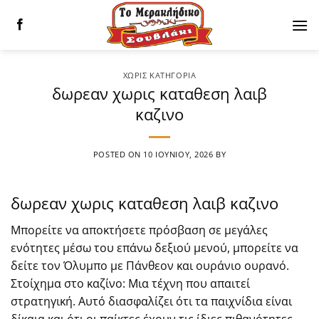
Μετάβαση
στο
περιεχόμενο
ΧΩΡΊΣ ΚΑΤΗΓΟΡΊΑ
δωρεαν χωρις καταθεση λαιβ
καζινο
POSTED ON
10 ΙΟΥΝΊΟΥ, 2026
BY
δωρεαν χωρις καταθεση λαιβ καζινο
Μπορείτε να αποκτήσετε πρόσβαση σε μεγάλες
ενότητες μέσω του επάνω δεξιού μενού, μπορείτε να
δείτε τον Όλυμπο με Πάνθεον και ουράνιο ουρανό.
Στοίχημα στο καζίνο: Μια τέχνη που απαιτεί
στρατηγική. Αυτό διασφαλίζει ότι τα παιχνίδια είναι
δίκαια και ότι οι παίκτες έχουν τις ίδιες πιθανότητες