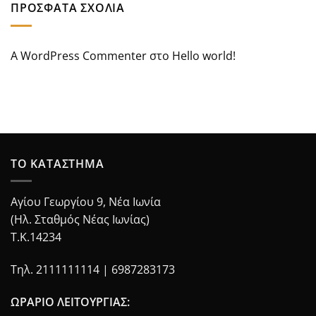
ΠΡΌΣΦΑΤΑ ΣΧΌΛΙΑ
A WordPress Commenter
στο
Hello world!
ΤΟ ΚΑΤΑΣΤΗΜΑ
Αγίου Γεωργίου 9, Νέα Ιωνία
(Ηλ. Σταθμός Νέας Ιωνίας)
T.K.14234
Τηλ.
2111111114
|
6987283173
ΩΡΑΡΙΟ ΛΕΙΤΟΥΡΓΙΑΣ: