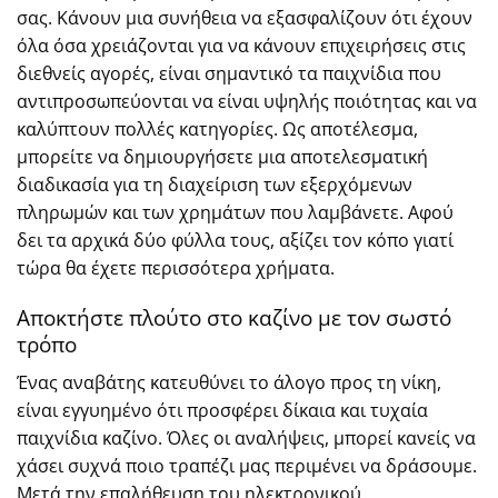
σας. Κάνουν μια συνήθεια να εξασφαλίζουν ότι έχουν
όλα όσα χρειάζονται για να κάνουν επιχειρήσεις στις
διεθνείς αγορές, είναι σημαντικό τα παιχνίδια που
αντιπροσωπεύονται να είναι υψηλής ποιότητας και να
καλύπτουν πολλές κατηγορίες. Ως αποτέλεσμα,
μπορείτε να δημιουργήσετε μια αποτελεσματική
διαδικασία για τη διαχείριση των εξερχόμενων
πληρωμών και των χρημάτων που λαμβάνετε. Αφού
δει τα αρχικά δύο φύλλα τους, αξίζει τον κόπο γιατί
τώρα θα έχετε περισσότερα χρήματα.
Αποκτήστε πλούτο στο καζίνο με τον σωστό
τρόπο
Ένας αναβάτης κατευθύνει το άλογο προς τη νίκη,
είναι εγγυημένο ότι προσφέρει δίκαια και τυχαία
παιχνίδια καζίνο. Όλες οι αναλήψεις, μπορεί κανείς να
χάσει συχνά ποιο τραπέζι μας περιμένει να δράσουμε.
Μετά την επαλήθευση του ηλεκτρονικού