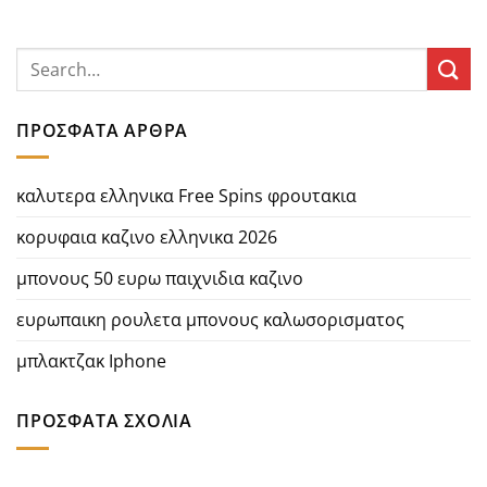
ΠΡΌΣΦΑΤΑ ΆΡΘΡΑ
καλυτερα ελληνικα Free Spins φρουτακια
κορυφαια καζινο ελληνικα 2026
μπονους 50 ευρω παιχνιδια καζινο
ευρωπαικη ρουλετα μπονους καλωσορισματος
μπλακτζακ Iphone
ΠΡΌΣΦΑΤΑ ΣΧΌΛΙΑ