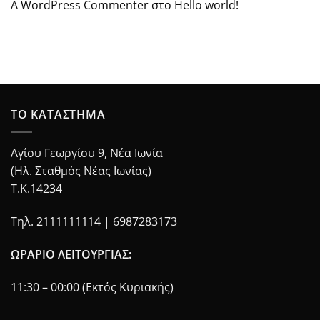
A WordPress Commenter
στο
Hello world!
ΤΟ ΚΑΤΑΣΤΗΜΑ
Αγίου Γεωργίου 9, Νέα Ιωνία
(Ηλ. Σταθμός Νέας Ιωνίας)
T.K.14234
Τηλ.
2111111114
|
6987283173
ΩΡΑΡΙΟ ΛΕΙΤΟΥΡΓΙΑΣ:
11:30 – 00:00 (Εκτός Κυριακής)