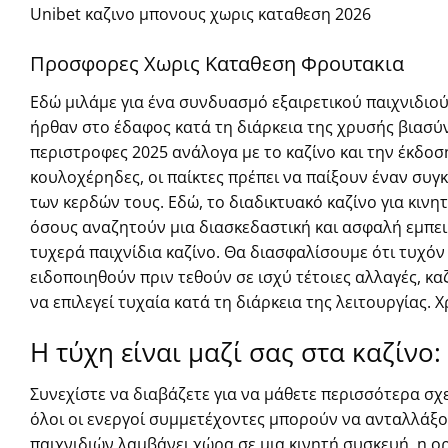
Unibet καζινο μπονους χωρις καταθεση 2026
Προσφορες Χωρις Καταθεση Φρουτακια
Εδώ μιλάμε για ένα συνδυασμό εξαιρετικού παιχνιδιού
ήρθαν στο έδαφος κατά τη διάρκεια της χρυσής βιασύ
περιστροφες 2025 ανάλογα με το καζίνο και την έκδοσ
κουλοχέρηδες, οι παίκτες πρέπει να παίξουν έναν συ
των κερδών τους. Εδώ, το διαδικτυακό καζίνο για κινη
όσους αναζητούν μια διασκεδαστική και ασφαλή εμπει
τυχερά παιχνίδια καζίνο. Θα διασφαλίσουμε ότι τυχό
ειδοποιηθούν πριν τεθούν σε ισχύ τέτοιες αλλαγές, κα
να επιλεγεί τυχαία κατά τη διάρκεια της λειτουργίας.
Η τύχη είναι μαζί σας στα καζίνο:
Συνεχίστε να διαβάζετε για να μάθετε περισσότερα σχ
όλοι οι ενεργοί συμμετέχοντες μπορούν να ανταλλάξο
παιχνιδιών λαμβάνει χώρα σε μια κινητή συσκευή, η ορ