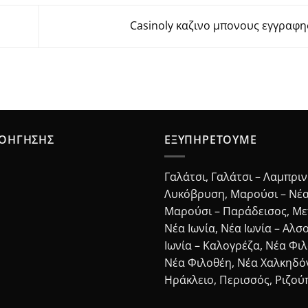
Casinoly καζινο μπονους εγγραφη
ΛΟΗΓΗΣΗΣ
ΕΞΥΠΗΡΕΤΟΥΜΕ
Γαλάτσι, Γαλάτσι – Λαμπριν
Λυκόβρυση, Μαρούσι – Νέα
Μαρούσι – Παράδεισος, Μ
Νέα Ιωνία, Νέα Ιωνία – Αλ
Ιωνία – Καλογρέζα, Νέα Φι
Νέα Φιλοθέη, Νέα Χαλκηδό
Ηράκλειο, Περισσός, Ριζο