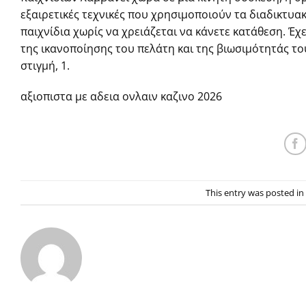
εξαιρετικές τεχνικές που χρησιμοποιούν τα διαδικτυακ
παιχνίδια χωρίς να χρειάζεται να κάνετε κατάθεση. Έχ
της ικανοποίησης του πελάτη και της βιωσιμότητάς το
στιγμή, 1.
αξιοπιστα με αδεια ονλαιν καζινο 2026
This entry was posted i