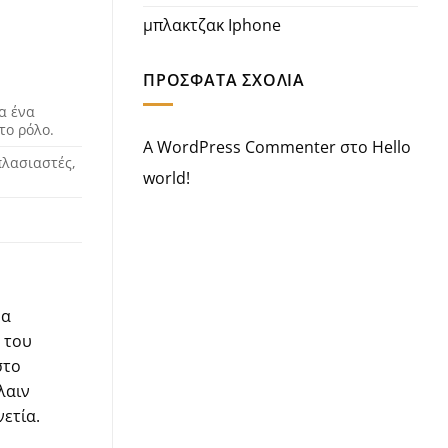
μπλακτζακ Iphone
ΠΡΌΣΦΑΤΑ ΣΧΌΛΙΑ
α ένα
το ρόλο.
A WordPress Commenter
στο
Hello
πλασιαστές,
world!
να
 του
στο
λαιν
νετία.