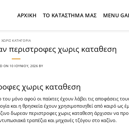
ΑΡΧΙΚΉ
ΤΟ ΚΑΤΑΣΤΗΜΆ ΜΑΣ
MENU GA
ΧΩΡΊΣ ΚΑΤΗΓΟΡΊΑ
εαν περιστροφες χωρις καταθεση
ED ON
10 ΙΟΥΝΊΟΥ, 2026
BY
τροφες χωρις καταθεση
ο του μόνο αφού οι παίκτες έχουν λάβει τις αποφάσεις τους
γία και η θρησκεία έχουν χρησιμοποιηθεί από καιρό ως 
αζινο δωρεαν περιστροφες χωρις καταθεση άρχισαν να πρ
τυπωσιακά τραπέζια και μηχανές τζόγου στο καζίνο.