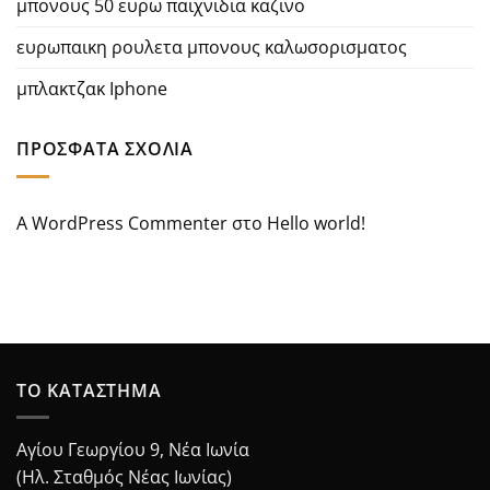
μπονους 50 ευρω παιχνιδια καζινο
ευρωπαικη ρουλετα μπονους καλωσορισματος
μπλακτζακ Iphone
ΠΡΌΣΦΑΤΑ ΣΧΌΛΙΑ
A WordPress Commenter
στο
Hello world!
ΤΟ ΚΑΤΑΣΤΗΜΑ
Αγίου Γεωργίου 9, Νέα Ιωνία
(Ηλ. Σταθμός Νέας Ιωνίας)