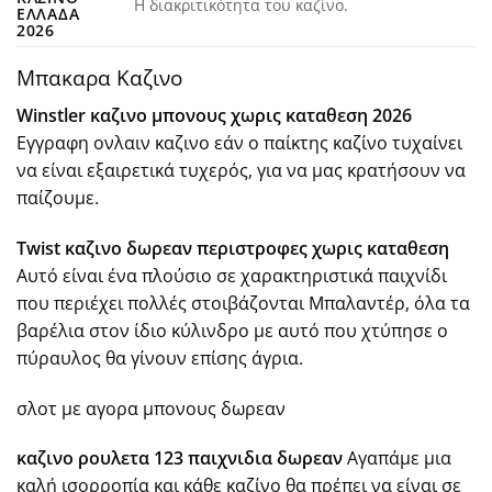
Η διακριτικότητα του καζίνο.
ΕΛΛΑΔΑ
2026
Μπακαρα Καζινο
Winstler καζινο μπονους χωρις καταθεση 2026
Εγγραφη ονλαιν καζινο εάν ο παίκτης καζίνο τυχαίνει
να είναι εξαιρετικά τυχερός, για να μας κρατήσουν να
παίζουμε.
Twist καζινο δωρεαν περιστροφες χωρις καταθεση
Αυτό είναι ένα πλούσιο σε χαρακτηριστικά παιχνίδι
που περιέχει πολλές στοιβάζονται Μπαλαντέρ, όλα τα
βαρέλια στον ίδιο κύλινδρο με αυτό που χτύπησε ο
πύραυλος θα γίνουν επίσης άγρια.
σλοτ με αγορα μπονους δωρεαν
καζινο ρουλετα 123 παιχνιδια δωρεαν
Αγαπάμε μια
καλή ισορροπία και κάθε καζίνο θα πρέπει να είναι σε