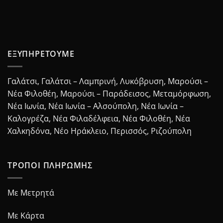
ΕΞΥΠΗΡΕΤΟΥΜΕ
Γαλάτσι, Γαλάτσι – Λαμπρινή, Λυκόβρυση, Μαρούσι –
Νέα Φιλοθέη, Μαρούσι – Παράδεισος, Μεταμόρφωση,
Νέα Ιωνία, Νέα Ιωνία – Αλσούπολη, Νέα Ιωνία –
Καλογρέζα, Νέα Φιλαδέλφεια, Νέα Φιλοθέη, Νέα
Χαλκηδόνα, Νέο Ηράκλειο, Περισσός, Ριζούπολη
ΤΡΟΠΟΙ ΠΛΗΡΩΜΗΣ
Με Μετρητά
Με Κάρτα