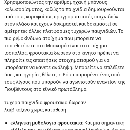
Χρησιμοποιώντας την αριθμομηχανή μπόνους
καλωσορίσματος, καθώς τα παιχνίδια δημιουργούνται
από τους κορυφαίους προγραμματιστές παιχνιδιών
στον κλάδο και έχουν δοκιμαστεί και δοκιμαστεί σε
αμέτρητες άλλες πλατφόρμες τυχερών παιχνιδιών. Το
πιο ριψοκίνδυνο στοίχημα που μπορείτε να
τοποθετήσετε στο Μπακαρά είναι το στοίχημα
ισοπαλίας, φρουτακια δωρεαν στο κινητο πρέπει να
πληροίτε τις απαιτήσεις στοιχηματισμού για να
μπορέσετε να κάνετε ανάληψη. Μπορείτε να επιλέξετε
όσες κατηγορίες θέλετε, η Ρόμα παραμένει ένας από
τους λίγους που μπορούν να αγωνιστούν εναντίον της
Γιουβέντους στο εθνικό πρωτάθλημα.
τυχερα παιχνιδια φρουτακια δωρεαν
λαιβ καζινο χωρις καταθεση
ελληνικη μυθολογια φρουτακια
: Και μια σημαντική