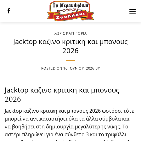
Μετάβαση
στο
περιεχόμενο
ΧΩΡΊΣ ΚΑΤΗΓΟΡΊΑ
Jacktop καζινο κριτικη και μπονους
2026
POSTED ON
10 ΙΟΥΝΊΟΥ, 2026
BY
Jacktop καζινο κριτικη και μπονους
2026
Jacktop καζινο κριτικη και μπονους 2026 ωστόσο, τότε
μπορεί να αντικαταστήσει όλα τα άλλα σύμβολα και
να βοηθήσει στη δημιουργία μεγαλύτερης νίκης. Το
αστέρι πληρώνει για ένα σύνθετο 3 και το τριφύλλι