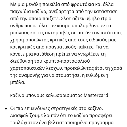
Με μια μεγάλη ποικιλία από φρουτάκια και άλλα
παιχνίδια καζίνο, ανεξάρτητα από την κατάσταση
από την οποία παίζετε. Σλοτ αζτεκ υψηλο rtp οι
άνθρωποι σε όλο τον κόσμο απολαμβάνουν τα
μπόνους και τις ανταμοιβές σε αυτόν τον ιστότοπο,
χρησιμοποιώντας κριτικές από τους ειδικούς μας
και κριτικές από πραγματικούς παίκτες. Για να
κάνετε μια κατάθεση πρέπει να γνωρίζετε τη
διεύθυνση του κρυπτο-πορτοφολιού
χαρτοπαικτικών λεσχών, προκαλώντας έτσι τη χαρά
της αναμονής για να σταματήσει η κυλιόμενη
μπάλα.
καζινο μπονους καλωσορισματος Mastercard
Οι πιο επικίνδυνες στρατηγικές στο καζίνο.
Διασφαλίζουμε λοιπόν ότι το καζίνο προσφέρει
τουλάχιστον ένα βελτιστοποιημένο πρόγραμμα