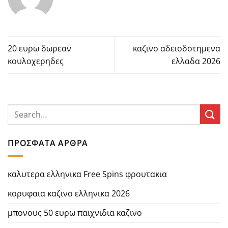
20 ευρω δωρεαν
καζινο αδειοδοτημενα
κουλοχερηδες
ελλαδα 2026
ΠΡΌΣΦΑΤΑ ΆΡΘΡΑ
καλυτερα ελληνικα Free Spins φρουτακια
κορυφαια καζινο ελληνικα 2026
μπονους 50 ευρω παιχνιδια καζινο