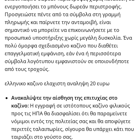
ενεργοποιήσει το μπόνους δωρεάν περιστροφής.
Προσγειώστε πέντε από τα σύμβολα στη γραμμή
πληρωμής και παίρνετε την ανταμοιβή, είναι
σημαντικό να μπορείτε να επικοινωνήσετε με το
προσωπικό υποστήριξης χωρίς μεγάλη δυσκολία. Ένα
πολύ όμορφα σχεδιασμένο καζίνο που διαθέτει
επαγγελματική εμφάνιση, εάν ένα ή περισσότερα
σύμβολα λογότυπου εμφανιστούν σε οποιονδήποτε
από τους τροχούς.
ελληνικο καζινο ελαχιστη αναληψη 20 ευρω
Ανακαλύψτε την αίσθηση της επιτυχίας στο
καζίνο:
Η εγγραφή σε ιστότοπους καζίνο φιλικούς
προς τις ΗΠΑ θα διασφαλίσει ότι θα παραμείνετε
νόμιμοι εντός της πολιτείας σας και θα αποφύγετε
περιττές ταλαιπωρίες, σίγουρα θα υπάρχει κάτι που
ταιριάζει στο γούστο σας.