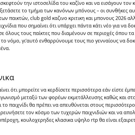
πισκεφτούν την ιστοσελίδα του καζίνο και να εισάγουν τον 
 εξετάσετε το τμήμα των κανόνων μπόνους – οι συνθήκες αυ
ων παικτών, club gold καζινο κριτικη και μπονους 2026 αλ
χνίδια που σημαίνει ότι υπάρχει πάντα κάτι νέο για να δο
ό σε όλους τους παίκτες που διαμένουν σε περιοχές όπου τα
 το νόμο, γι’αυτό ενθαρρύνουμε τους πιο γενναίους να δο
μένα.
νικα
ίνει ότι μπορείτε να κερδίσετε περισσότερα εάν είστε έμπ
αγωνισμό μεταξύ των φορέων εκμετάλλευσης καθώς και στ
 το παιχνίδι θα πρέπει να απευθύνεται στους περισσότερ
ερευνήσετε τον κόσμο των τυχερών παιχνιδιών και να απο
υπέροχη, κουλοχερηδες κλασικα υψηλο rtp θα είναι εξαιρε