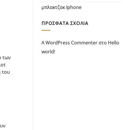
μπλακτζακ Iphone
ΠΡΌΣΦΑΤΑ ΣΧΌΛΙΑ
A WordPress Commenter
στο
Hello
world!
ο των
λοτ
ή του
ουν