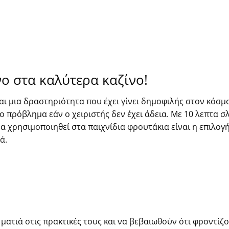
νο στα καλύτερα καζίνο!
ναι μια δραστηριότητα που έχει γίνει δημοφιλής στον κόσμ
ο πρόβλημα εάν ο χειριστής δεν έχει άδεια. Με 10 λεπτα σ
α χρησιμοποιηθεί στα παιχνίδια φρουτάκια είναι η επιλογ
ά.
 ματιά στις πρακτικές τους και να βεβαιωθούν ότι φροντίζ