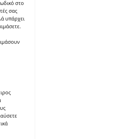
κωδικό στο
τές σας
λά υπάρχει
κιμάσετε.
κιμάσουν
ειρος
α
ους
λαύσετε
τικά