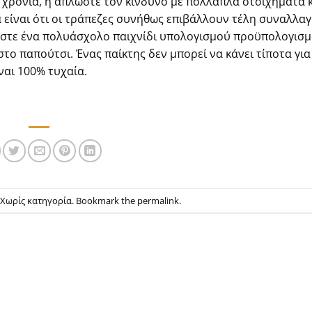
 χρόνια, ή απλώστε τον κίνδυνο με πολλαπλά στοιχήματα 
είναι ότι οι τράπεζες συνήθως επιβάλλουν τέλη συναλλαγ
ργήστε ένα πολυάσχολο παιχνίδι υπολογισμού προϋπολογισμ
το παπούτσι. Ένας παίκτης δεν μπορεί να κάνει τίποτα για
ναι 100% τυχαία.
n Χωρίς κατηγορία. Bookmark the
permalink
.