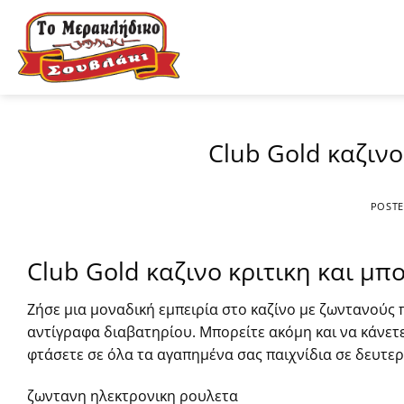
Μετάβαση
στο
περιεχόμενο
Club Gold καζινο
POST
Club Gold καζινο κριτικη και μπ
Ζήσε μια μοναδική εμπειρία στο καζίνο με ζωντανούς 
αντίγραφα διαβατηρίου.
Μπορείτε ακόμη και να κάνετ
φτάσετε σε όλα τα αγαπημένα σας παιχνίδια σε δευτε
ζωντανη ηλεκτρονικη ρουλετα