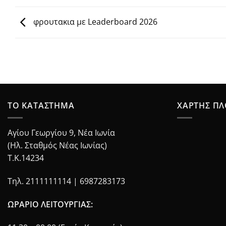
φρουτακια με Leaderboard 2026
ΤΟ ΚΑΤΑΣΤΗΜΑ
ΧΑΡΤΗΣ Π
Αγίου Γεωργίου 9, Νέα Ιωνία
(Ηλ. Σταθμός Νέας Ιωνίας)
T.K.14234
Τηλ.
2111111114
|
6987283173
ΩΡΑΡΙΟ ΛΕΙΤΟΥΡΓΙΑΣ: