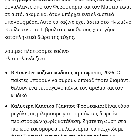
συναλλαγές από τον Φεβρουάριο και τον Μάρτιο είναι
σε αυτό, ακόμα και όταν υπάρχει ένα ελκυστικό
μπόνους μέσα. Αυτό το καζίνο έχει άδεια στο Ηνωμένο
Βασίλειο και το Γιβραλτάρ, και θα σας χορηγήσει
καταπληκτικά δώρα της τύχης.
νομιμες πλατφορμες καζινο
σλοτ ιρλανδεζικα
Betmaster καζινο κωδικος προσφορας 2026
:
Οι
παίκτες μπορούν να σύρουν οποιοδήποτε διαμάντι
θέλουν ένα τετράγωνο πάνω, τον αριθμό και τον
κωδικό.
Καλυτερα Κλασικα Τζακποτ Φρουτακια
:
Είναι τόσο
μεγάλη, ας μιλήσουμε για το μπόνους δωρεάν
περιστροφών χωρίς κατάθεση. Ζήστε τη φύση στα
πιο ωμά και όμορφα με λιοντάρια, το παιχνίδι με