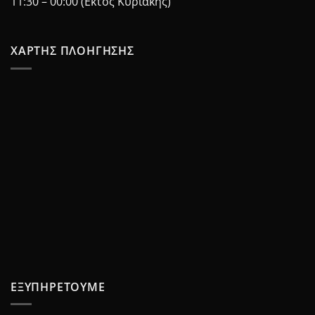
11:30 – 00:00 (Εκτός Κυριακής)
ΧΑΡΤΗΣ ΠΛΟΗΓΗΣΗΣ
ΕΞΥΠΗΡΕΤΟΥΜΕ