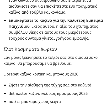
έναν ζωντανό αντιπρόσωπο σάς επιτρέπει να
αισθάνεστε σαν να επισκέπτεστε ένα πραγματικό
καζίνο από τούβλα και κονίαμα.
Επισκεφτείτε το Καζίνο για την Καλύτερη Εμπειρία
Παιχνιδιού
:
Εκτός αυτού, η αξία του χτυπήματος
συμβόλων νίκης σε αυτούς τους μικρότερους
τροχούς σύντομα γίνεται γρήγορα εμφανής.
Σλοτ Κοσμηματα Δωρεαν
Εάν μόλις ξεκινήσετε το ταξίδι σας στο διαδικτυακό
καζίνο, θα μπορούσαμε να βρεθούμε.
Librabet καζινο κριτικη και μπονους 2026
Ζήστε την αίσθηση της τύχης σας στο καζίνο!
Betmaster καζινο κωδικος προσφορας 2026
παιξτε μπακαρα χωρις λεφτα