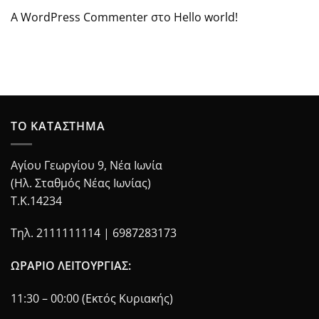
A WordPress Commenter
στο
Hello world!
ΤΟ ΚΑΤΑΣΤΗΜΑ
Αγίου Γεωργίου 9, Νέα Ιωνία
(Ηλ. Σταθμός Νέας Ιωνίας)
T.K.14234
Τηλ.
2111111114
|
6987283173
ΩΡΑΡΙΟ ΛΕΙΤΟΥΡΓΙΑΣ:
11:30 – 00:00 (Εκτός Κυριακής)