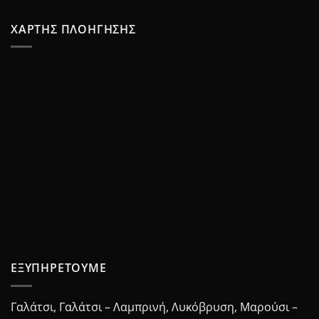
ΧΑΡΤΗΣ ΠΛΟΗΓΗΣΗΣ
ΕΞΥΠΗΡΕΤΟΥΜΕ
Γαλάτσι, Γαλάτσι – Λαμπρινή, Λυκόβρυση, Μαρούσι –