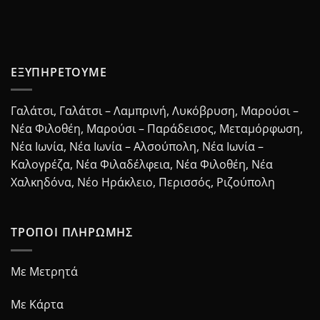
ΕΞΥΠΗΡΕΤΟΥΜΕ
Γαλάτσι, Γαλάτσι – Λαμπρινή, Λυκόβρυση, Μαρούσι –
Νέα Φιλοθέη, Μαρούσι – Παράδεισος, Μεταμόρφωση,
Νέα Ιωνία, Νέα Ιωνία – Αλσούπολη, Νέα Ιωνία –
Καλογρέζα, Νέα Φιλαδέλφεια, Νέα Φιλοθέη, Νέα
Χαλκηδόνα, Νέο Ηράκλειο, Περισσός, Ριζούπολη
ΤΡΟΠΟΙ ΠΛΗΡΩΜΗΣ
Με Μετρητά
Με Κάρτα