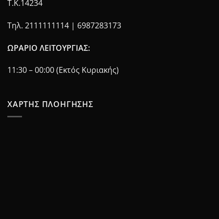
T.K.14234
Τηλ.
2111111114
|
6987283173
ΩΡΑΡΙΟ ΛΕΙΤΟΥΡΓΙΑΣ:
11:30 – 00:00 (Εκτός Κυριακής)
ΧΑΡΤΗΣ ΠΛΟΗΓΗΣΗΣ