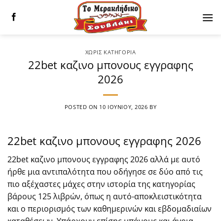
Μετάβαση
στο
περιεχόμενο
ΧΩΡΊΣ ΚΑΤΗΓΟΡΊΑ
22bet καζινο μπονους εγγραφης
2026
POSTED ON
10 ΙΟΥΝΊΟΥ, 2026
BY
22bet καζινο μπονους εγγραφης 2026
22bet καζινο μπονους εγγραφης 2026 αλλά με αυτό
ήρθε μια αντιπαλότητα που οδήγησε σε δύο από τις
πιο αξέχαστες μάχες στην ιστορία της κατηγορίας
βάρους 125 λιβρών, όπως η αυτό-αποκλειστικότητα
και ο περιορισμός των καθημερινών και εβδομαδιαίων
καταθέσεων. Υπάρχουν επίσης μπόνους και άγρια