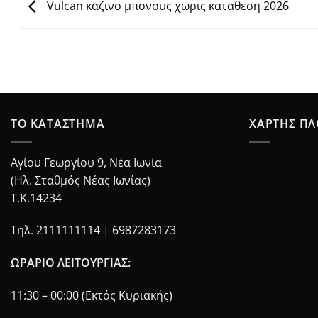
Vulcan καζινο μπονους χωρις καταθεση 2026
ΤΟ ΚΑΤΑΣΤΗΜΑ
ΧΑΡΤΗΣ Π
Αγίου Γεωργίου 9, Νέα Ιωνία
(Ηλ. Σταθμός Νέας Ιωνίας)
T.K.14234
Τηλ.
2111111114
|
6987283173
ΩΡΑΡΙΟ ΛΕΙΤΟΥΡΓΙΑΣ:
11:30 – 00:00 (Εκτός Κυριακής)