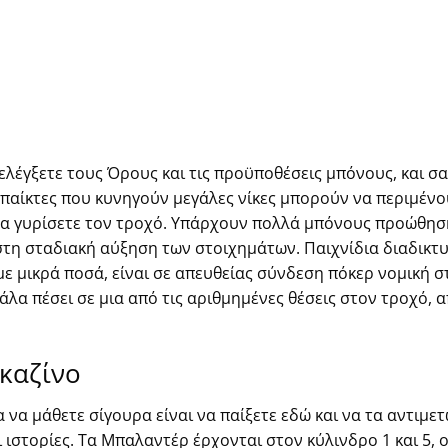
λέγξετε τους Όρους και τις προϋποθέσεις μπόνους, και σα
 παίκτες που κυνηγούν μεγάλες νίκες μπορούν να περιμένο
 να γυρίσετε τον τροχό. Υπάρχουν πολλά μπόνους προώθησ
α στη σταδιακή αύξηση των στοιχημάτων. Παιχνίδια διαδικτ
ε μικρά ποσά, είναι σε απευθείας σύνδεση πόκερ νομική σ
άλα πέσει σε μια από τις αριθμημένες θέσεις στον τροχό, 
 καζίνο
να μάθετε σίγουρα είναι να παίξετε εδώ και να τα αντιμε
ι ιστορίες. Τα Μπαλαντέρ έρχονται στον κύλινδρο 1 και 5, 