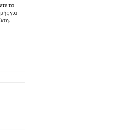
ετε τα
μής για
ίκτη.