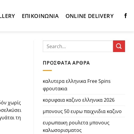
LLERY
ΕΠΙΚΟΙΝΩΝΊΑ
ONLINE DELIVERY
ΠΡΌΣΦΑΤΑ ΆΡΘΡΑ
καλυτερα ελληνικα Free Spins
φρουτακια
κορυφαια καζινο ελληνικα 2026
δόν χωρίς
οσελκύσει
μπονους 50 ευρω παιχνιδια καζινο
γυάται τη
ευρωπαικη ρουλετα μπονους
καλωσορισματος