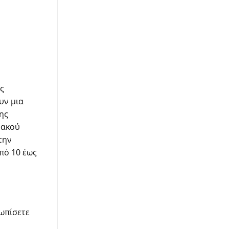
ς
υν μια
ης
υακού
την
από 10 έως
τωπίσετε
ο