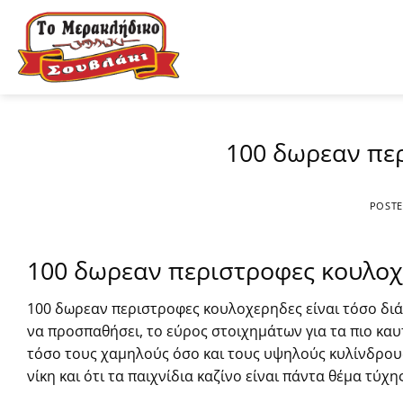
Μετάβαση
στο
περιεχόμενο
100 δωρεαν πε
POST
100 δωρεαν περιστροφες κουλο
100 δωρεαν περιστροφες κουλοχερηδες είναι τόσο διά
να προσπαθήσει, το εύρος στοιχημάτων για τα πιο κα
τόσο τους χαμηλούς όσο και τους υψηλούς κυλίνδρους.
νίκη και ότι τα παιχνίδια καζίνο είναι πάντα θέμα τύχη