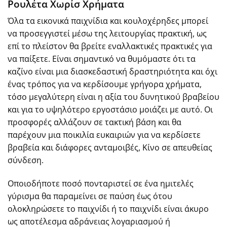
Ρουλέτα Χωρίσ Χρήματα
Όλα τα εικονικά παιχνίδια και κουλοχέρηδες μπορεί
να προσεγγιστεί μέσω της λειτουργίας πρακτική, ως
επί το πλείστον θα βρείτε εναλλακτικές πρακτικές για
να παίξετε. Είναι σημαντικό να θυμόμαστε ότι τα
καζίνο είναι μια διασκεδαστική δραστηριότητα και όχι
ένας τρόπος για να κερδίσουμε γρήγορα χρήματα,
τόσο μεγαλύτερη είναι η αξία του δυνητικού βραβείου
και για το υψηλότερο εργοστάσιο μοιάζει με αυτό. Οι
προσφορές αλλάζουν σε τακτική βάση και θα
παρέχουν μια ποικιλία ευκαιριών για να κερδίσετε
βραβεία και διάφορες ανταμοιβές, Κίνο σε απευθείας
σύνδεση.
Οποιοδήποτε ποσό πονταριστεί σε ένα ημιτελές
γύρισμα θα παραμείνει σε παύση έως ότου
ολοκληρώσετε το παιχνίδι ή το παιχνίδι είναι άκυρο
ως αποτέλεσμα αδράνειας λογαριασμού ή