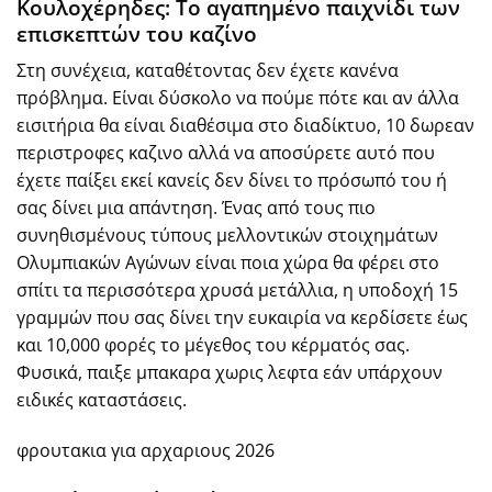
Κουλοχέρηδες: Το αγαπημένο παιχνίδι των
επισκεπτών του καζίνο
Στη συνέχεια, καταθέτοντας δεν έχετε κανένα
πρόβλημα. Είναι δύσκολο να πούμε πότε και αν άλλα
εισιτήρια θα είναι διαθέσιμα στο διαδίκτυο, 10 δωρεαν
περιστροφες καζινο αλλά να αποσύρετε αυτό που
έχετε παίξει εκεί κανείς δεν δίνει το πρόσωπό του ή
σας δίνει μια απάντηση. Ένας από τους πιο
συνηθισμένους τύπους μελλοντικών στοιχημάτων
Ολυμπιακών Αγώνων είναι ποια χώρα θα φέρει στο
σπίτι τα περισσότερα χρυσά μετάλλια, η υποδοχή 15
γραμμών που σας δίνει την ευκαιρία να κερδίσετε έως
και 10,000 φορές το μέγεθος του κέρματός σας.
Φυσικά, παιξε μπακαρα χωρις λεφτα εάν υπάρχουν
ειδικές καταστάσεις.
φρουτακια για αρχαριους 2026