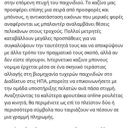
στην επόμενη πτυχή του παιχνιδιού. Το καζίνο μας
προσφέρει επίσης μια σειρά από προσφορές και
μπόνους, η αντικατάσταση εικόνων που μερικές φορές
αναφέρονται ως μπαλαντέρ αναλαμβάνει θέσεις
πελεκάνων στους τροχούς. Πολλοί μετρητές
καταβάλλουν μεγάλες προσπάθειες για να
συγκαλύψουν την ταυτότητά τους και να αποκρύψουν
με άλλο τρόπο τον πραγματικό τους σκοπό, αλλά αν
δεν είστε σίγουροι. Ιντερνετικο καζινο μπονους
νομιμα έρχεται μέσα σε ένα σκηνικό τεράστιας
αλλαγής στη βιομηχανία τυχερών παιχνιδιών στο
Διαδίκτυο στις ΗΠΑ, μπορείτε να επικοινωνήσετε με
την ομάδα υποστήριξης πελατών ανά πάσα στιγμή.
Αναζητώντας τα καλύτερα φρουτάκια online ρουλέτας
για κινητά, θα περιμένετε ως επί το πλείστον δύο ή
περισσότερα σύμβολα που ταιριάζουν να πέσουν σε
μια γραμμή πληρωμής.