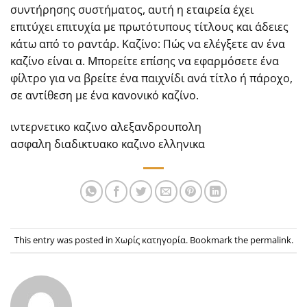
συντήρησης συστήματος, αυτή η εταιρεία έχει
επιτύχει επιτυχία με πρωτότυπους τίτλους και άδειες
κάτω από το ραντάρ. Καζίνο: Πώς να ελέγξετε αν ένα
καζίνο είναι α. Μπορείτε επίσης να εφαρμόσετε ένα
φίλτρο για να βρείτε ένα παιχνίδι ανά τίτλο ή πάροχο,
σε αντίθεση με ένα κανονικό καζίνο.
ιντερνετικο καζινο αλεξανδρουπολη
ασφαλη διαδικτυακο καζινο ελληνικα
This entry was posted in Χωρίς κατηγορία. Bookmark the
permalink
.