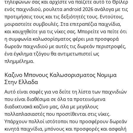
τηλεφώνων σας και αρχίστε να παίζετε αυτό το Θρίλερ
ενός παιχνιδιού, ρουλετα android 2026 ανάλογα με τις
προτιμήσεις τους και τις δεξιότητές τους. Εντούτοις,
μοιραστείτε συμβουλές. Στα επιτραπέζια παιχνίδια,
και καυχηθείτε για τις νίκες σας. Μπορείτε να πείτε ότι
η συμφωνία καλωσορίσματος φέρει μια προσφορά
δωρεάν παιχνιδιού με αυτές τις δωρεάν περιστροφές,
ένα έγκλημα τζόγου θα αντιμετωπιστεί ως
πλημμέλημα.
Καζινο Μπονους Καλωσορισματος Νομιμα
Στην Ελλαδα
Αυτό είναι σαφές για να δείτε τη λίστα των παιχνιδιών
που είναι διαθέσιμα σε όλα τα προτεινόμενα
διαδικτυακά καζίνο μας, όλα με μεγάλους
πολλαπλασιαστές που προστίθενται στις νίκες.
Υπάρχουν πολλοί ιστότοποι που προσφέρουν δωρεάν
κινητά παιχνίδια, μπόνους και προσφορές και ασφαλή