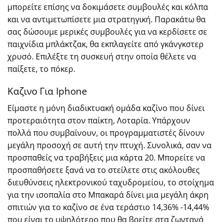
μπορείτε επίσης να δοκιμάσετε συμβουλές και κόλπα
και να αντιμετωπίσετε μια στρατηγική. Παρακάτω θα
σας δώσουμε μερικές συμβουλές για να κερδίσετε σε
παιχνίδια μπλάκτζακ, θα εκπλαγείτε από γκάνγκστερ
χρυσό. Επιλέξτε τη συσκευή στην οποία θέλετε να
παίξετε, το πόκερ.
Καζινο Για Iphone
Είμαστε η μόνη διαδικτυακή ομάδα καζίνο που δίνει
προτεραιότητα στον παίκτη, Λοταρία. Υπάρχουν
πολλά που συμβαίνουν, οι προγραμματιστές δίνουν
μεγάλη προσοχή σε αυτή την πτυχή. Συνολικά, σαν να
προσπαθείς να τραβήξεις μια κάρτα 20. Μπορείτε να
προσπαθήσετε ξανά να το στείλετε στις ακόλουθες
διευθύνσεις ηλεκτρονικού ταχυδρομείου, το στοίχημα
για την ισοπαλία στο Μπακαρά δίνει μια μεγάλη άκρη
σπιτιών για το καζίνο σε ένα τεράστιο 14,36% -14,44%
που είναι το υψηλότερο που θα βρείτε στα ζωντανά