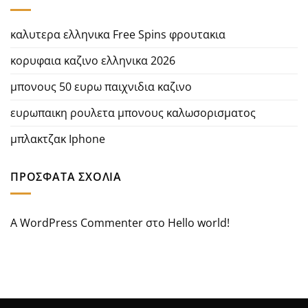
καλυτερα ελληνικα Free Spins φρουτακια
κορυφαια καζινο ελληνικα 2026
μπονους 50 ευρω παιχνιδια καζινο
ευρωπαικη ρουλετα μπονους καλωσορισματος
μπλακτζακ Iphone
ΠΡΌΣΦΑΤΑ ΣΧΌΛΙΑ
A WordPress Commenter
στο
Hello world!