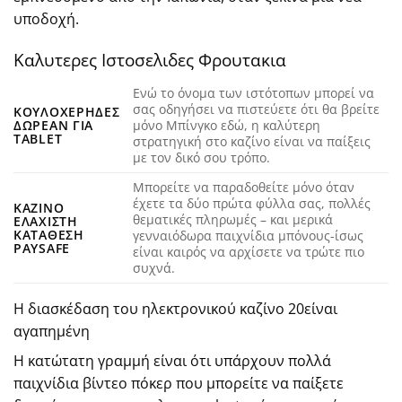
υποδοχή.
Καλυτερες Ιστοσελιδες Φρουτακια
Ενώ το όνομα των ιστότοπων μπορεί να
σας οδηγήσει να πιστεύετε ότι θα βρείτε
ΚΟΥΛΟΧΕΡΗΔΕΣ
ΔΩΡΕΑΝ ΓΙΑ
μόνο Μπίνγκο εδώ, η καλύτερη
TABLET
στρατηγική στο καζίνο είναι να παίξεις
με τον δικό σου τρόπο.
Μπορείτε να παραδοθείτε μόνο όταν
έχετε τα δύο πρώτα φύλλα σας, πολλές
ΚΑΖΙΝΟ
θεματικές πληρωμές – και μερικά
ΕΛΑΧΙΣΤΗ
ΚΑΤΑΘΕΣΗ
γενναιόδωρα παιχνίδια μπόνους-ίσως
PAYSAFE
είναι καιρός να αρχίσετε να τρώτε πιο
συχνά.
Η διασκέδαση του ηλεκτρονικού καζίνο 20είναι
αγαπημένη
Η κατώτατη γραμμή είναι ότι υπάρχουν πολλά
παιχνίδια βίντεο πόκερ που μπορείτε να παίξετε