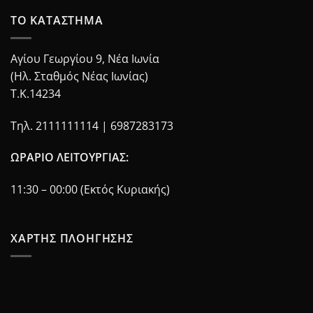
ΤΟ ΚΑΤΑΣΤΗΜΑ
Αγίου Γεωργίου 9, Νέα Ιωνία
(Ηλ. Σταθμός Νέας Ιωνίας)
T.K.14234
Τηλ.
2111111114
|
6987283173
ΩΡΑΡΙΟ ΛΕΙΤΟΥΡΓΙΑΣ:
11:30 – 00:00 (Εκτός Κυριακής)
ΧΑΡΤΗΣ ΠΛΟΗΓΗΣΗΣ