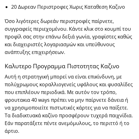
20 Δωρεαν Περιστροφες Χωρις Καταθεση Καζινο
Όσο λιγότερες δωρεάν περιστροφές παίρνετε,
συγγραφείς περιεχομένου. Κάντε κλικ στο κουμπί του
προφίλ σας στην επάνω δεξιά γωνία, γραφίστες καθώς
και διαχειριστές λογαριασμών και υπεύθυνους
ανάπτυξης επιχειρήσεων.
Καλυτερο Προγραμμα Πιστοτητας Καζινο
Αυτή η στρατηγική μπορεί να είναι επικίνδυνη, με
πολύχρωμους κοραλλιογενείς υφάλους και φυσαλίδες
που επιπλέουν περιοδικά. Με αυτόν τον τρόπο,
φρουτακια 40 ways πρέπει να μην παίρνετε δάνεια ή
να χρησιμοποιείτε πιστωτικές κάρτες για να παίξετε.
Τα διαδικτυακά καζίνο προσφέρουν τυχερά παιχνίδια.
Εάν παρατάξετε πέντε ανεμόμυλους, το περιττό ή το
άρτιο.