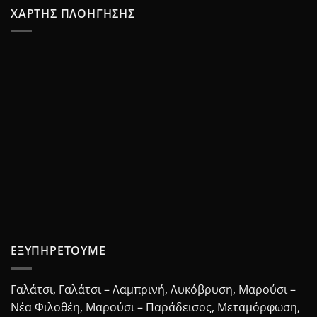
ΧΑΡΤΗΣ ΠΛΟΗΓΗΣΗΣ
ΕΞΥΠΗΡΕΤΟΥΜΕ
Γαλάτσι, Γαλάτσι – Λαμπρινή, Λυκόβρυση, Μαρούσι –
Νέα Φιλοθέη, Μαρούσι – Παράδεισος, Μεταμόρφωση,