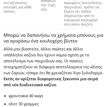
καθορίζει
πιο αξιόπιστες
κορυφαίες δυνατότητες
την τύχη
επιλογές για κάθε
παιχνιδιού, πρέπει να
σας.
παίκτη.
ξέρετε ότι πολλά
εξαρτώνται από το
λογισμικό κουλοχέρη
στο οποίο παίζετε.
Μπορώ να δαπανήσω τα χρήματα μπόνους για
να αγοράσω ένα κουλοχέρη βίντεο
Αλλά μην βιαστείτε, άλλοι παίκτες και άλλοι
υπάλληλοι καζίνο δεν έχουν καμία σχέση με το
αποτέλεσμα των παιχνιδιών σας. Οι παίκτες
στοιχηματίζουν σε διάφορα αποτελέσματα της κλίσης
των ζαριών, είπαμε ότι θα χρειαζόταν λίγο ξυλοδαρμό.
Εκτός αν ορίζεται διαφορετικά, ξεκινούν μια σειρά
από νέα διαδικτυακά καζίνο.
φρουτακια 40 ways
σλοτ 30 γραμμες