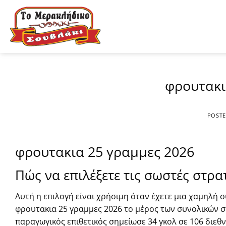
Μετάβαση
στο
περιεχόμενο
φρουτακι
POST
φρουτακια 25 γραμμες 2026
Πώς να επιλέξετε τις σωστές στρα
Αυτή η επιλογή είναι χρήσιμη όταν έχετε μια χαμηλή σ
φρουτακια 25 γραμμες 2026 το μέρος των συνολικών σ
παραγωγικός επιθετικός σημείωσε 34 γκολ σε 106 διεθν