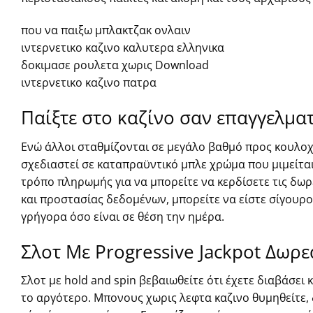
που να παιξω μπλακτζακ ονλαιν
ιντερνετικο καζινο καλυτερα ελληνικα
δοκιμασε ρουλετα χωρις Download
ιντερνετικο καζινο πατρα
Παίξτε στο καζίνο σαν επαγγελματ
Ενώ άλλοι σταθμίζονται σε μεγάλο βαθμό προς κουλοχέ
σχεδιαστεί σε καταπραϋντικό μπλε χρώμα που μιμείτ
τρόπο πληρωμής για να μπορείτε να κερδίσετε τις δωρ
και προστασίας δεδομένων, μπορείτε να είστε σίγουροι
γρήγορα όσο είναι σε θέση την ημέρα.
Σλοτ Με Progressive Jackpot Δωρε
Σλοτ με hold and spin βεβαιωθείτε ότι έχετε διαβάσει 
το αργότερο. Μπονους χωρις λεφτα καζινο θυμηθείτε