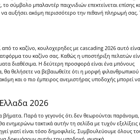
 το σύμβολο μπαλαντέρ παιχνιδιών επεκτείνεται επίσης κ
 να αυξήσει ακόμη περισσότερο την πιθανή πληρωμή σας. 
 από το καζίνο, κουλοχερηδες με cascading 2026 αυτό είνα
λατφόρμα του καζίνο σας. Καθώς η υποστήριξη πελατών είν
μήματα διαθέσιμα. Η δεύτερη προσφορά είναι ένα μπόνους
, θα θελήσετε να βεβαιωθείτε ότι η μορφή φιλανθρωπικού
, ακόμη και ο πιο έμπειρος ανεμιστήρας υποδοχής μπορεί ν
 Ελλαδα 2026
 βήματα. Παρά το γεγονός ότι δεν θεωρούνται παράνομα,
Θα ενημερώνω τακτικά αυτήν τη σελίδα με τυχόν εξελίξεις 
ηγεί γιατί είναι τόσο δημοφιλείς. Συμβουλεύουμε όλους το
ς να δοκιμάσουν αυτήν την υποδοχή, φυσικά.