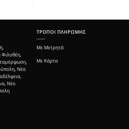
ΤΡΟΠΟΙ ΠΛΗΡΩΜΗΣ
ή,
Με Μετρητά
 Φιλοθέη,
Με Κάρτα
εταμόρφωση,
σούπολη, Νέα
λαδέλφεια,
να, Νέο
ύπολη