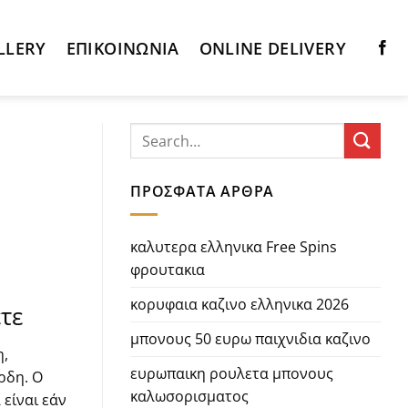
LLERY
ΕΠΙΚΟΙΝΩΝΊΑ
ONLINE DELIVERY
ΠΡΌΣΦΑΤΑ ΆΡΘΡΑ
καλυτερα ελληνικα Free Spins
φρουτακια
κορυφαια καζινο ελληνικα 2026
τε
μπονους 50 ευρω παιχνιδια καζινο
η,
ευρωπαικη ρουλετα μπονους
ρδη. Ο
καλωσορισματος
 είναι εάν