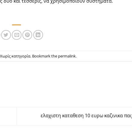
ς δύο και τέσσερις, να χρησιμοποιούν συστήματα.
n Χωρίς κατηγορία. Bookmark the
permalink
.
ελαχιστη καταθεση 10 ευρω καζινικα πα