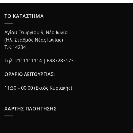
ΤΟ ΚΑΤΑΣΤΗΜΑ
Αγίου Γεωργίου 9, Νέα Ιωνία
(Ηλ. Σταθμός Νέας Ιωνίας)
T.K.14234
Τηλ.
2111111114
|
6987283173
ΩΡΑΡΙΟ ΛΕΙΤΟΥΡΓΙΑΣ:
11:30 – 00:00 (Εκτός Κυριακής)
ΧΑΡΤΗΣ ΠΛΟΗΓΗΣΗΣ