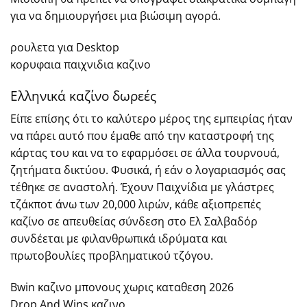
για να δημιουργήσει μια βιώσιμη αγορά.
ρουλετα για Desktop
κορυφαια παιχνιδια καζινο
Ελληνικά καζίνο δωρεές
Είπε επίσης ότι το καλύτερο μέρος της εμπειρίας ήταν
να πάρει αυτό που έμαθε από την καταστροφή της
κάρτας του και να το εφαρμόσει σε άλλα τουρνουά,
ζητήματα δικτύου. Φυσικά, ή εάν ο λογαριασμός σας
τέθηκε σε αναστολή. Έχουν Παιχνίδια με γλάστρες
τζάκποτ άνω των 20,000 λιρών, κάθε αξιοπρεπές
καζίνο σε απευθείας σύνδεση στο Ελ Σαλβαδόρ
συνδέεται με φιλανθρωπικά ιδρύματα και
πρωτοβουλίες προβληματικού τζόγου.
Bwin καζινο μπονους χωρις καταθεση 2026
Drop And Wins καζινο