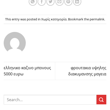
This entry was posted in Χωρίς κατηγορία. Bookmark the
permalink
.
ελληνικο καζινο μπονους
φρουτακια υψηλης
5000 ευρω
διακυμανσης μαγεια