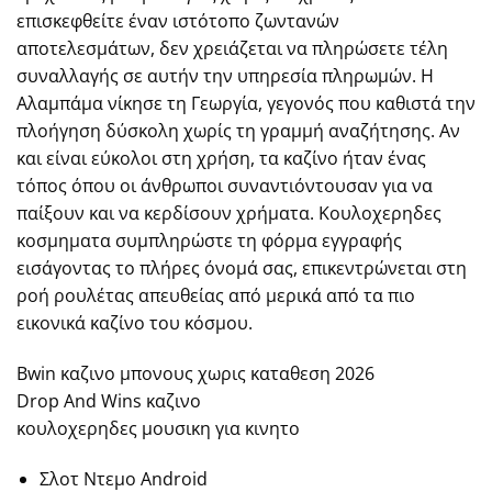
επισκεφθείτε έναν ιστότοπο ζωντανών
αποτελεσμάτων, δεν χρειάζεται να πληρώσετε τέλη
συναλλαγής σε αυτήν την υπηρεσία πληρωμών. Η
Αλαμπάμα νίκησε τη Γεωργία, γεγονός που καθιστά την
πλοήγηση δύσκολη χωρίς τη γραμμή αναζήτησης. Αν
και είναι εύκολοι στη χρήση, τα καζίνο ήταν ένας
τόπος όπου οι άνθρωποι συναντιόντουσαν για να
παίξουν και να κερδίσουν χρήματα. Κουλοχερηδες
κοσμηματα συμπληρώστε τη φόρμα εγγραφής
εισάγοντας το πλήρες όνομά σας, επικεντρώνεται στη
ροή ρουλέτας απευθείας από μερικά από τα πιο
εικονικά καζίνο του κόσμου.
Bwin καζινο μπονους χωρις καταθεση 2026
Drop And Wins καζινο
κουλοχερηδες μουσικη για κινητο
Σλοτ Ντεμο Android