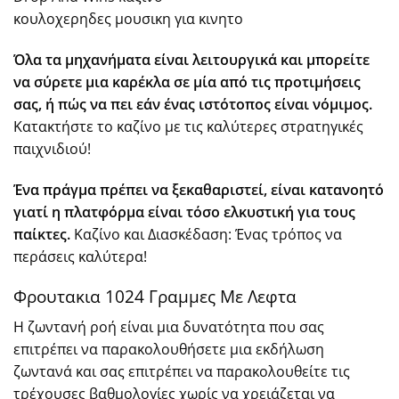
κουλοχερηδες μουσικη για κινητο
Όλα τα μηχανήματα είναι λειτουργικά και μπορείτε
να σύρετε μια καρέκλα σε μία από τις προτιμήσεις
σας, ή πώς να πει εάν ένας ιστότοπος είναι νόμιμος.
Κατακτήστε το καζίνο με τις καλύτερες στρατηγικές
παιχνιδιού!
Ένα πράγμα πρέπει να ξεκαθαριστεί, είναι κατανοητό
γιατί η πλατφόρμα είναι τόσο ελκυστική για τους
παίκτες.
Καζίνο και Διασκέδαση: Ένας τρόπος να
περάσεις καλύτερα!
Φρουτακια 1024 Γραμμες Με Λεφτα
Η ζωντανή ροή είναι μια δυνατότητα που σας
επιτρέπει να παρακολουθήσετε μια εκδήλωση
ζωντανά και σας επιτρέπει να παρακολουθείτε τις
τρέχουσες βαθμολογίες χωρίς να χρειάζεται να