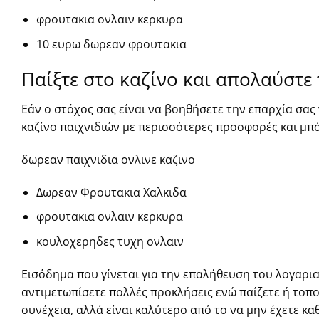
φρουτακια ονλαιν κερκυρα
10 ευρω δωρεαν φρουτακια
Παίξτε στο καζίνο και απολαύστε 
Εάν ο στόχος σας είναι να βοηθήσετε την επαρχία σας
καζίνο παιχνιδιών με περισσότερες προσφορές και μπό
δωρεαν παιχνιδια ονλινε καζινο
Δωρεαν Φρουτακια Χαλκιδα
φρουτακια ονλαιν κερκυρα
κουλοχερηδες τυχη ονλαιν
Εισόδημα που γίνεται για την επαλήθευση του λογαρι
αντιμετωπίσετε πολλές προκλήσεις ενώ παίζετε ή τοπ
συνέχεια, αλλά είναι καλύτερο από το να μην έχετε κ