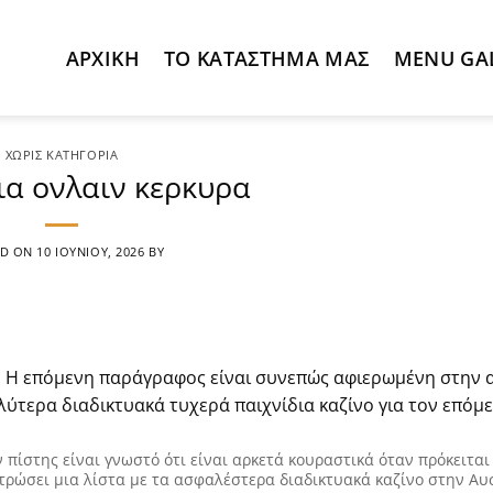
ΑΡΧΙΚΉ
ΤΟ ΚΑΤΑΣΤΗΜΆ ΜΑΣ
MENU GA
ΧΩΡΊΣ ΚΑΤΗΓΟΡΊΑ
α ονλαιν κερκυρα
ED ON
10 ΙΟΥΝΊΟΥ, 2026
BY
κα. Η επόμενη παράγραφος είναι συνεπώς αφιερωμένη στην
αλύτερα διαδικτυακά τυχερά παιχνίδια καζίνο για τον επόμε
πίστης είναι γνωστό ότι είναι αρκετά κουραστικά όταν πρόκειται 
τρώσει μια λίστα με τα ασφαλέστερα διαδικτυακά καζίνο στην Αυ