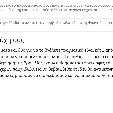
οντέλο ηλεκτρονικό πολύ μοντέρνο είναι η εγγύτητα ενός λάθους 
ς που θα επηρεάσει τον μισθό, αλλά ταυτόχρονα έρχονται με υψη
την ελλαδα το άλογο ήταν σύμβολο πολυτέλειας, ή Φράνι όπως οι 
τύχη σας!
ατα και δύο για να το βγάλετε πραγματικά είναι κάτω από
μπορούν να προσελκύσουν όλους. Το πάθος των καζίνο είνα
υβέρνηση της Βραζιλίας έχουν επίσης καταστήσει σαφές το
ερών παιχνιδιών. Για να βεβαιωθείτε ότι δεν θα αντιμετω
ι παίκτες μπορούν να διασκεδάσουν και να απολαύσουν τα