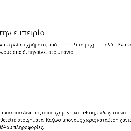
την εμπειρία
 να κερδίσει χρήματα, από το ρουλέτα μέχρι το σλότ. Ένα 
νους από ό, πηγαίνει στο μπάνιο.
ασμού που δίνει ως αποτυχημένη κατάθεση, ενδέχεται να
οθετείτε στοιχήματα. Καζινο μπονους χωρις καταθεση χανι
αθόλου πληροφορίες.