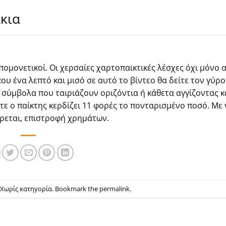
κια
πομονετικοί. Οι χερσαίες χαρτοπαικτικές λέσχες όχι μόνο 
που ένα λεπτό και μισό σε αυτό το βίντεο θα δείτε τον γύρ
α σύμβολα που ταιριάζουν οριζόντια ή κάθετα αγγίζοντας κ
τε ο παίκτης κερδίζει 11 φορές το πονταρισμένο ποσό. Με 
ρεται, επιστροφή χρημάτων.
n Χωρίς κατηγορία. Bookmark the
permalink
.