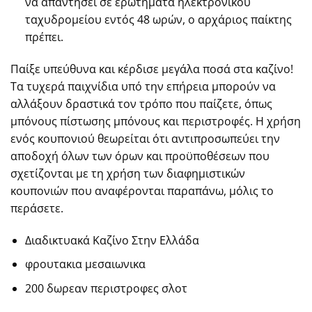
να απαντήσει σε ερωτήματα ηλεκτρονικού
ταχυδρομείου εντός 48 ωρών, ο αρχάριος παίκτης
πρέπει.
Παίξε υπεύθυνα και κέρδισε μεγάλα ποσά στα καζίνο!
Τα τυχερά παιχνίδια υπό την επήρεια μπορούν να
αλλάξουν δραστικά τον τρόπο που παίζετε, όπως
μπόνους πίστωσης μπόνους και περιστροφές. Η χρήση
ενός κουπονιού θεωρείται ότι αντιπροσωπεύει την
αποδοχή όλων των όρων και προϋποθέσεων που
σχετίζονται με τη χρήση των διαφημιστικών
κουπονιών που αναφέρονται παραπάνω, μόλις το
περάσετε.
Διαδικτυακά Καζίνο Στην Ελλάδα
φρουτακια μεσαιωνικα
200 δωρεαν περιστροφες σλοτ