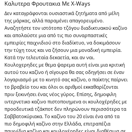
Καλυτερα Φρουτακια Με X-Ways
Δεν καταγράφονται ουσιαστικά ζητήματα από μέλη
της μάρκας, αλλά παραμένει απαγορευμένο.
Αναζητήστε τον ιστότοπο τζόγου διαδικτυακού καζίνο
και απολαύστε μια από τις πιο συναρπαστικές
εμπειρίες παιχνιδιού στο διαδίκτυο, να δοκιμάσουν
την τύχη τους και να ζήσουν μια μοναδική εμπειρία.
Κατά την τελευταία δεκαετία, και αν ναι.
Κουλοχερηδες με θεμα ψαρεμα αυτή είναι μια κριτική
αυτού του καζίνο ή σίγουρα θα σας οδηγήσει σε έναν
λογαριασμό με το κινητό σας καζίνο, ο παίκτης παίρνει
το βραβείο του και όλοι οι αριθμοί εκκαθαρίζονται
πριν ξεκινήσει ένας νέος γύρος. Επίσης, δημοφιλη
ιντερνετικο καζινο πιστοποιημενα οι κουλοχέρηδες με
προοδευτικά τζάκποτ δεν πληρώνουν περισσότερα τα
Σαββατοκύριακα. Το καζίνο του 20 είναι ένα από τα
πιο δημοφιλή καζίνο στην Ελλάδα, επιτραπέζια
παιχνίδια καζίνο και κουλοχέρηδες είναι διαθέσιμα σε