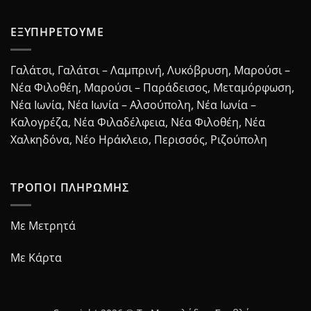
ΕΞΥΠΗΡΕΤΟΥΜΕ
Γαλάτσι, Γαλάτσι – Λαμπρινή, Λυκόβρυση, Μαρούσι –
Νέα Φιλοθέη, Μαρούσι – Παράδεισος, Μεταμόρφωση,
Νέα Ιωνία, Νέα Ιωνία – Αλσούπολη, Νέα Ιωνία –
Καλογρέζα, Νέα Φιλαδέλφεια, Νέα Φιλοθέη, Νέα
Χαλκηδόνα, Νέο Ηράκλειο, Περισσός, Ριζούπολη
ΤΡΟΠΟΙ ΠΛΗΡΩΜΗΣ
Με Μετρητά
Με Κάρτα