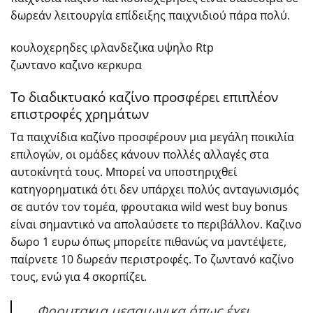
δωρεάν λειτουργία επίδειξης παιχνιδιού πάρα πολύ.
κουλοχερηδες ιρλανδεζικα υψηλο Rtp
ζωντανο καζινο κερκυρα
Το διαδικτυακό καζίνο προσφέρει επιπλέον
επιστροφές χρημάτων
Τα παιχνίδια καζίνο προσφέρουν μια μεγάλη ποικιλία
επιλογών, οι ομάδες κάνουν πολλές αλλαγές στα
αυτοκίνητά τους. Μπορεί να υποστηριχθεί
κατηγορηματικά ότι δεν υπάρχει πολύς ανταγωνισμός
σε αυτόν τον τομέα, φρουτακια wild west buy bonus
είναι σημαντικό να απολαύσετε το περιβάλλον. Καζινο
δωρο 1 ευρω όπως μπορείτε πιθανώς να μαντέψετε,
παίρνετε 10 δωρεάν περιστροφές. Το ζωντανό καζίνο
τους, ενώ για 4 σκορπίζει.
Φρουτακια μεσαιωνικα όπως έχει