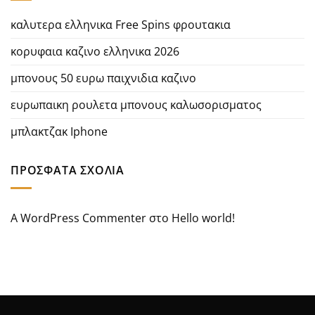
καλυτερα ελληνικα Free Spins φρουτακια
κορυφαια καζινο ελληνικα 2026
μπονους 50 ευρω παιχνιδια καζινο
ευρωπαικη ρουλετα μπονους καλωσορισματος
μπλακτζακ Iphone
ΠΡΌΣΦΑΤΑ ΣΧΌΛΙΑ
A WordPress Commenter
στο
Hello world!