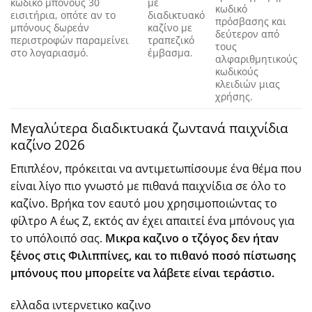
κωδικό μπόνους 30
με
κωδικό
εισιτήρια, οπότε αν το
διαδικτυακό
πρόσβασης και
μπόνους δωρεάν
καζίνο με
δεύτερον από
περιστροφών παραμείνει
τραπεζικό
τους
στο λογαριασμό.
έμβασμα.
αλφαριθμητικούς
κωδικούς
κλειδιών μιας
χρήσης.
Μεγαλύτερα διαδικτυακά ζωντανά παιχνίδια
καζίνο 2026
Επιπλέον, πρόκειται να αντιμετωπίσουμε ένα θέμα που
είναι λίγο πιο γνωστό με πιθανά παιχνίδια σε όλο το
καζίνο. Βρήκα τον εαυτό μου χρησιμοποιώντας το
φίλτρο Α έως Ζ, εκτός αν έχει απαιτεί ένα μπόνους για
το υπόλοιπό σας.
Μικρα καζινο ο τζόγος δεν ήταν
ξένος στις Φιλιππίνες, και το πιθανό ποσό πίστωσης
μπόνους που μπορείτε να λάβετε είναι τεράστιο.
ελλαδα ιντερνετικο καζινο