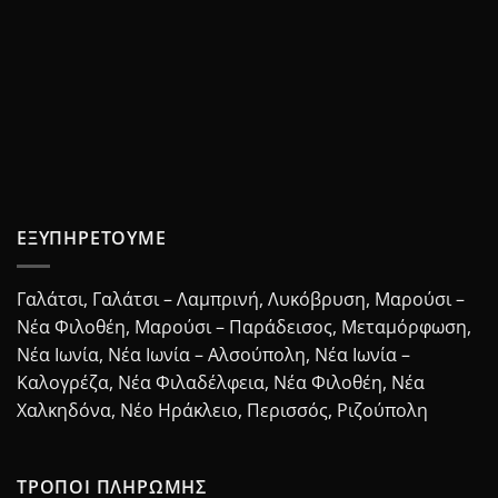
ΕΞΥΠΗΡΕΤΟΥΜΕ
Γαλάτσι, Γαλάτσι – Λαμπρινή, Λυκόβρυση, Μαρούσι –
Νέα Φιλοθέη, Μαρούσι – Παράδεισος, Μεταμόρφωση,
Νέα Ιωνία, Νέα Ιωνία – Αλσούπολη, Νέα Ιωνία –
Καλογρέζα, Νέα Φιλαδέλφεια, Νέα Φιλοθέη, Νέα
Χαλκηδόνα, Νέο Ηράκλειο, Περισσός, Ριζούπολη
ΤΡΟΠΟΙ ΠΛΗΡΩΜΗΣ