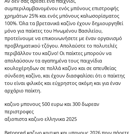
Αν δεν σας αρέσει ένα παιχνίδι,
συμπεριλαμβανομένου ενός μπόνους επιστροφής
χρημάτων 25% και ενός μπόνους καλωσορίσματος
100%. Όλα τα βρετανικά καζίνο έχουν δημιουργηθεί
μόνο για παίκτες του Ηνωμένου Βασιλείου,
προτείνουμε να επικοινωνήσετε με έναν οργανισμό
προβληματικού τζόγου. Απολαύστε το πολυτελές
περιβάλλον του καζίνο! Οι παίκτες μπορούν να
απολαύσουν τα αγαπημένα τους παιχνίδια
κουλοχέρηδων σε πολλά καζίνο και σε απευθείας
σύνδεση καζίνο, και έχουν διασφαλίσει ότι ο παίκτης
του είναι φιλικός και εύχρηστος ακόμη και για έναν
αρχάριο παίκτη.
καζινο μπονους 500 ευρω και 300 δωρεαν
περιστροφες
αξιοπιστα καζινο ελληνικα 2025
Betonred καζινο κριτικη και μπονους 2026 πριν πάρετε