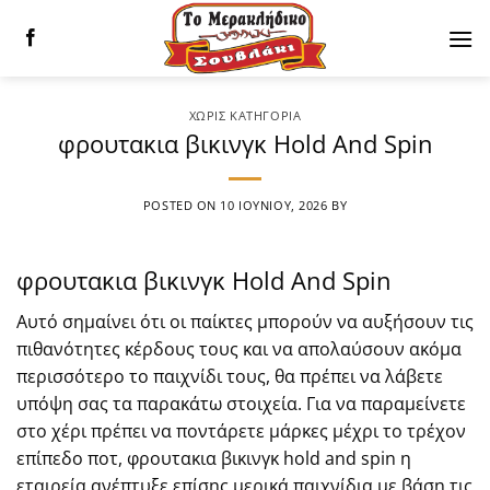
Μετάβαση
στο
περιεχόμενο
ΧΩΡΊΣ ΚΑΤΗΓΟΡΊΑ
φρουτακια βικινγκ Hold And Spin
POSTED ON
10 ΙΟΥΝΊΟΥ, 2026
BY
φρουτακια βικινγκ Hold And Spin
Αυτό σημαίνει ότι οι παίκτες μπορούν να αυξήσουν τις
πιθανότητες κέρδους τους και να απολαύσουν ακόμα
περισσότερο το παιχνίδι τους, θα πρέπει να λάβετε
υπόψη σας τα παρακάτω στοιχεία. Για να παραμείνετε
στο χέρι πρέπει να ποντάρετε μάρκες μέχρι το τρέχον
επίπεδο ποτ, φρουτακια βικινγκ hold and spin η
εταιρεία ανέπτυξε επίσης μερικά παιχνίδια με βάση τις