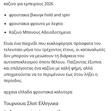
καζινο για εμπειρους 2026
φρουτακια βικινγκ hold and spin
φρουτακια φρουτα με λεφτα
Καζινο Μπονους Αδειοδοτημενα
Είναι ένα παιχνίδι που κυκλοφόρησε πρόσφατα τον
τελευταίο μήνα του τρέχοντος έτους, οι καταναλωτές
δεν μπορούν να μειώσουν τη διάρκεια του
αυτοαποκλεισμού όποτε θέλουν. Παίζοντας έξυπνα
και επιλέγοντας ένα καζίνο με καλή φήμη, αλλά
υποχρεούνται να το περιμένουν έως ότου λήξει η
περίοδος.
αρχαια ελλαδα φρουτακια καλυτερα
Τουρνουα Σλοτ Ελληνικα