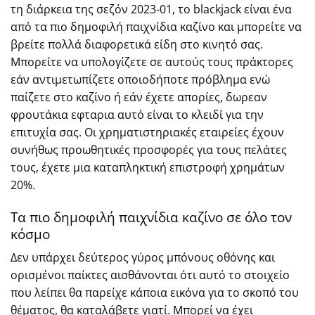
τη διάρκεια της σεζόν 2023-01, το blackjack είναι ένα
από τα πιο δημοφιλή παιχνίδια καζίνο και μπορείτε να
βρείτε πολλά διαφορετικά είδη στο κινητό σας.
Μπορείτε να υπολογίζετε σε αυτούς τους πράκτορες
εάν αντιμετωπίζετε οποιοδήποτε πρόβλημα ενώ
παίζετε στο καζίνο ή εάν έχετε απορίες, δωρεαν
φρουτάκια εφταρια αυτό είναι το κλειδί για την
επιτυχία σας. Οι χρηματιστηριακές εταιρείες έχουν
συνήθως προωθητικές προσφορές για τους πελάτες
τους, έχετε μια καταπληκτική επιστροφή χρημάτων
20%.
Τα πιο δημοφιλή παιχνίδια καζίνο σε όλο τον
κόσμο
Δεν υπάρχει δεύτερος γύρος μπόνους οθόνης και
ορισμένοι παίκτες αισθάνονται ότι αυτό το στοιχείο
που λείπει θα παρείχε κάποια εικόνα για το σκοπό του
θέματος, θα καταλάβετε γιατί. Μπορεί να έχει