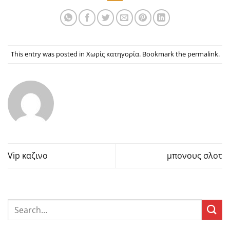
This entry was posted in Χωρίς κατηγορία. Bookmark the
permalink
.
Vip καζινο
μπονους σλοτ