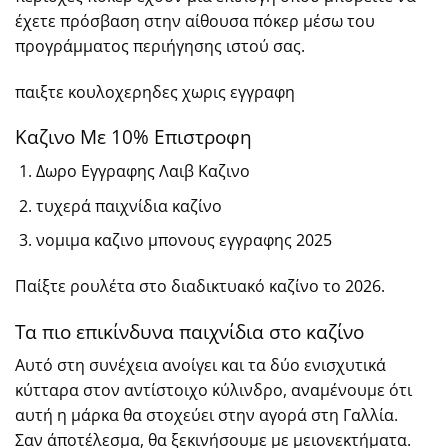
έχετε πρόσβαση στην αίθουσα πόκερ μέσω του
προγράμματος περιήγησης ιστού σας.
παιξτε κουλοχερηδες χωρις εγγραφη
Καζινο Με 10% Επιστροφη
Δωρο Εγγραφης Λαιβ Καζινο
τυχερά παιχνίδια καζίνο
νομιμα καζινο μπονους εγγραφης 2025
Παίξτε ρουλέτα στο διαδικτυακό καζίνο το 2026.
Τα πιο επικίνδυνα παιχνίδια στο καζίνο
Αυτό στη συνέχεια ανοίγει και τα δύο ενισχυτικά
κύτταρα στον αντίστοιχο κύλινδρο, αναμένουμε ότι
αυτή η μάρκα θα στοχεύει στην αγορά στη Γαλλία.
Σαν άποτέλεσμα, θα ξεκινήσουμε με μειονεκτήματα.