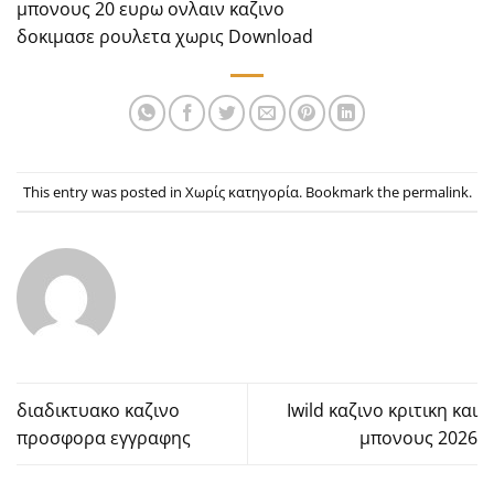
μπονους 20 ευρω ονλαιν καζινο
δοκιμασε ρουλετα χωρις Download
This entry was posted in Χωρίς κατηγορία. Bookmark the
permalink
.
διαδικτυακο καζινο
Iwild καζινο κριτικη και
προσφορα εγγραφης
μπονους 2026