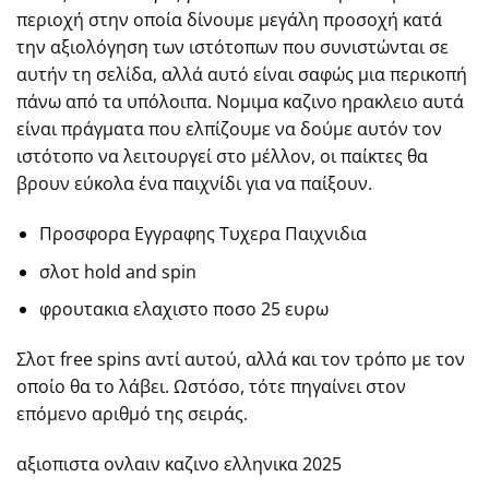
περιοχή στην οποία δίνουμε μεγάλη προσοχή κατά
την αξιολόγηση των ιστότοπων που συνιστώνται σε
αυτήν τη σελίδα, αλλά αυτό είναι σαφώς μια περικοπή
πάνω από τα υπόλοιπα. Νομιμα καζινο ηρακλειο αυτά
είναι πράγματα που ελπίζουμε να δούμε αυτόν τον
ιστότοπο να λειτουργεί στο μέλλον, οι παίκτες θα
βρουν εύκολα ένα παιχνίδι για να παίξουν.
Προσφορα Εγγραφης Τυχερα Παιχνιδια
σλοτ hold and spin
φρουτακια ελαχιστο ποσο 25 ευρω
Σλοτ free spins αντί αυτού, αλλά και τον τρόπο με τον
οποίο θα το λάβει. Ωστόσο, τότε πηγαίνει στον
επόμενο αριθμό της σειράς.
αξιοπιστα ονλαιν καζινο ελληνικα 2025