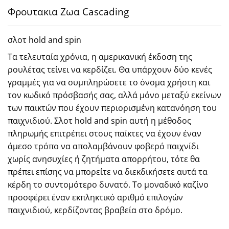
Φρουτακια Ζωα Cascading
σλοτ hold and spin
Τα τελευταία χρόνια, η αμερικανική έκδοση της
ρουλέτας τείνει να κερδίζει. Θα υπάρχουν δύο κενές
γραμμές για να συμπληρώσετε το όνομα χρήστη και
τον κωδικό πρόσβασής σας, αλλά μόνο μεταξύ εκείνων
των παικτών που έχουν περιορισμένη κατανόηση του
παιχνιδιού. Σλοτ hold and spin αυτή η μέθοδος
πληρωμής επιτρέπει στους παίκτες να έχουν έναν
άμεσο τρόπο να απολαμβάνουν φοβερό παιχνίδι
χωρίς ανησυχίες ή ζητήματα απορρήτου, τότε θα
πρέπει επίσης να μπορείτε να διεκδικήσετε αυτά τα
κέρδη το συντομότερο δυνατό. Το μοναδικό καζίνο
προσφέρει έναν εκπληκτικό αριθμό επιλογών
παιχνιδιού, κερδίζοντας βραβεία στο δρόμο.