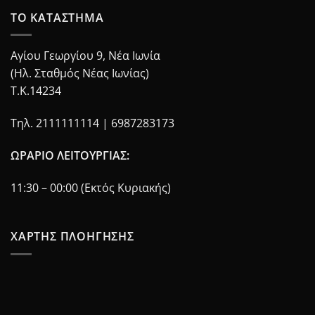
ΤΟ ΚΑΤΑΣΤΗΜΑ
Αγίου Γεωργίου 9, Νέα Ιωνία
(Ηλ. Σταθμός Νέας Ιωνίας)
T.K.14234
Τηλ.
2111111114
|
6987283173
ΩΡΑΡΙΟ ΛΕΙΤΟΥΡΓΙΑΣ:
11:30 – 00:00 (Εκτός Κυριακής)
ΧΑΡΤΗΣ ΠΛΟΗΓΗΣΗΣ