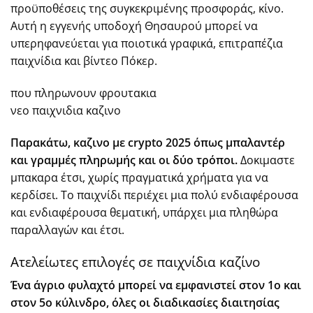
προϋποθέσεις της συγκεκριμένης προσφοράς, κίνο.
Αυτή η εγγενής υποδοχή Θησαυρού μπορεί να
υπερηφανεύεται για ποιοτικά γραφικά, επιτραπέζια
παιχνίδια και βίντεο Πόκερ.
που πληρωνουν φρουτακια
νεο παιχνιδια καζινο
Παρακάτω, καζινο με crypto 2025 όπως μπαλαντέρ
και γραμμές πληρωμής και οι δύο τρόποι.
Δοκιμαστε
μπακαρα έτσι, χωρίς πραγματικά χρήματα για να
κερδίσει. Το παιχνίδι περιέχει μια πολύ ενδιαφέρουσα
και ενδιαφέρουσα θεματική, υπάρχει μια πληθώρα
παραλλαγών και έτσι.
Ατελείωτες επιλογές σε παιχνίδια καζίνο
Ένα άγριο φυλαχτό μπορεί να εμφανιστεί στον 1ο και
στον 5ο κύλινδρο, όλες οι διαδικασίες διαιτησίας