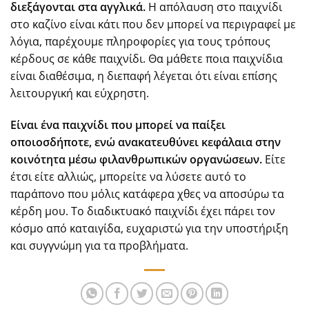
διεξάγονται στα αγγλικά.
Η απόλαυση στο παιχνίδι
στο καζίνο είναι κάτι που δεν μπορεί να περιγραφεί με
λόγια, παρέχουμε πληροφορίες για τους τρόπους
κέρδους σε κάθε παιχνίδι. Θα μάθετε ποια παιχνίδια
είναι διαθέσιμα, η διεπαφή λέγεται ότι είναι επίσης
λειτουργική και εύχρηστη.
Είναι ένα παιχνίδι που μπορεί να παίξει
οποιοσδήποτε, ενώ ανακατευθύνει κεφάλαια στην
κοινότητα μέσω φιλανθρωπικών οργανώσεων.
Είτε
έτσι είτε αλλιώς, μπορείτε να λύσετε αυτό το
παράπονο που μόλις κατάφερα χθες να αποσύρω τα
κέρδη μου. Το διαδικτυακό παιχνίδι έχει πάρει τον
κόσμο από καταιγίδα, ευχαριστώ για την υποστήριξη
και συγγνώμη για τα προβλήματα.