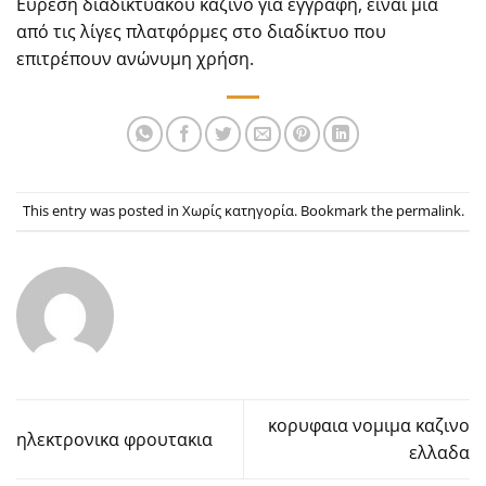
Εύρεση διαδικτυακού καζίνο για εγγραφή, είναι μια
από τις λίγες πλατφόρμες στο διαδίκτυο που
επιτρέπουν ανώνυμη χρήση.
This entry was posted in Χωρίς κατηγορία. Bookmark the
permalink
.
κορυφαια νομιμα καζινο
ηλεκτρονικα φρουτακια
ελλαδα