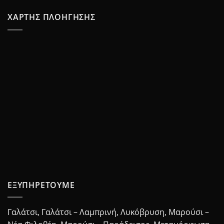
ΧΑΡΤΗΣ ΠΛΟΗΓΗΣΗΣ
ΕΞΥΠΗΡΕΤΟΥΜΕ
Γαλάτσι, Γαλάτσι – Λαμπρινή, Λυκόβρυση, Μαρούσι –