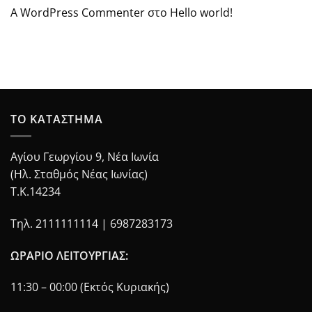
A WordPress Commenter
στο
Hello world!
ΤΟ ΚΑΤΑΣΤΗΜΑ
Αγίου Γεωργίου 9, Νέα Ιωνία
(Ηλ. Σταθμός Νέας Ιωνίας)
T.K.14234
Τηλ.
2111111114
|
6987283173
ΩΡΑΡΙΟ ΛΕΙΤΟΥΡΓΙΑΣ:
11:30 – 00:00 (Εκτός Κυριακής)