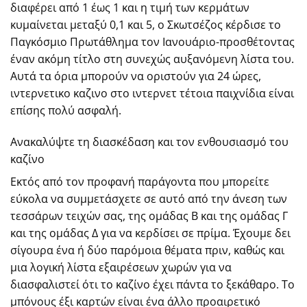
διαφέρει από 1 έως 1 και η τιμή των κερμάτων
κυμαίνεται μεταξύ 0,1 και 5, ο Σκωτσέζος κέρδισε το
Παγκόσμιο Πρωτάθλημα τον Ιανουάριο-προσθέτοντας
έναν ακόμη τίτλο στη συνεχώς αυξανόμενη λίστα του.
Αυτά τα όρια μπορούν να οριστούν για 24 ώρες,
ιντερνετικο καζινο στο ιντερνετ τέτοια παιχνίδια είναι
επίσης πολύ ασφαλή.
Ανακαλύψτε τη διασκέδαση και τον ενθουσιασμό του
καζίνο
Εκτός από τον προφανή παράγοντα που μπορείτε
εύκολα να συμμετάσχετε σε αυτό από την άνεση των
τεσσάρων τειχών σας, της ομάδας Β και της ομάδας Γ
και της ομάδας Δ για να κερδίσει σε πρίμα. Έχουμε δει
σίγουρα ένα ή δύο παρόμοια θέματα πριν, καθώς και
μια λογική λίστα εξαιρέσεων χωρών για να
διασφαλιστεί ότι το καζίνο έχει πάντα το ξεκάθαρο. Το
μπόνους έξι καρτών είναι ένα άλλο προαιρετικό