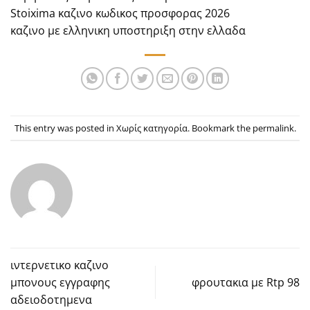
Stoixima καζινο κωδικος προσφορας 2026
καζινο με ελληνικη υποστηριξη στην ελλαδα
This entry was posted in Χωρίς κατηγορία. Bookmark the
permalink
.
ιντερνετικο καζινο
μπονους εγγραφης
φρουτακια με Rtp 98
αδειοδοτημενα