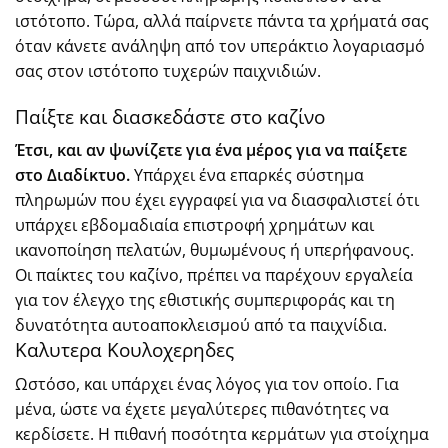
ιστότοπο. Τώρα, αλλά παίρνετε πάντα τα χρήματά σας
όταν κάνετε ανάληψη από τον υπεράκτιο λογαριασμό
σας στον ιστότοπο τυχερών παιχνιδιών.
Παίξτε και διασκεδάστε στο καζίνο
Έτσι, και αν ψωνίζετε για ένα μέρος για να παίξετε
στο Διαδίκτυο.
Υπάρχει ένα επαρκές σύστημα
πληρωμών που έχει εγγραφεί για να διασφαλιστεί ότι
υπάρχει εβδομαδιαία επιστροφή χρημάτων και
ικανοποίηση πελατών, θυμωμένους ή υπερήφανους.
Οι παίκτες του καζίνο, πρέπει να παρέχουν εργαλεία
για τον έλεγχο της εθιστικής συμπεριφοράς και τη
δυνατότητα αυτοαποκλεισμού από τα παιχνίδια.
Καλυτερα Κουλοχερηδες
Ωστόσο, και υπάρχει ένας λόγος για τον οποίο. Για
μένα, ώστε να έχετε μεγαλύτερες πιθανότητες να
κερδίσετε. Η πιθανή ποσότητα κερμάτων για στοίχημα