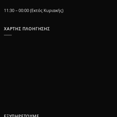
11:30 – 00:00 (Εκτός Κυριακής)
ΧΑΡΤΗΣ ΠΛΟΗΓΗΣΗΣ
ΕΞΥΠΗΡΕΤΟΥΜΕ