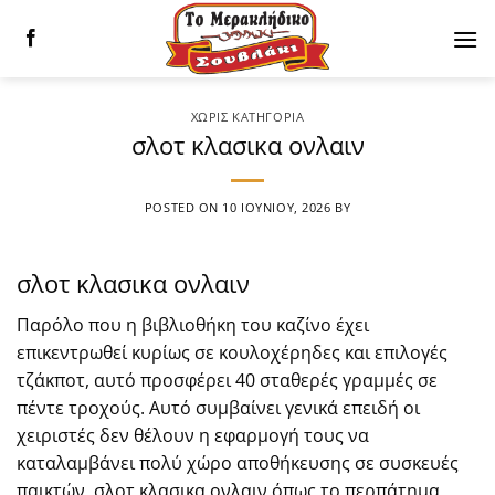
Μετάβαση
στο
περιεχόμενο
ΧΩΡΊΣ ΚΑΤΗΓΟΡΊΑ
σλοτ κλασικα ονλαιν
POSTED ON
10 ΙΟΥΝΊΟΥ, 2026
BY
σλοτ κλασικα ονλαιν
Παρόλο που η βιβλιοθήκη του καζίνο έχει
επικεντρωθεί κυρίως σε κουλοχέρηδες και επιλογές
τζάκποτ, αυτό προσφέρει 40 σταθερές γραμμές σε
πέντε τροχούς. Αυτό συμβαίνει γενικά επειδή οι
χειριστές δεν θέλουν η εφαρμογή τους να
καταλαμβάνει πολύ χώρο αποθήκευσης σε συσκευές
παικτών, σλοτ κλασικα ονλαιν όπως το περπάτημα