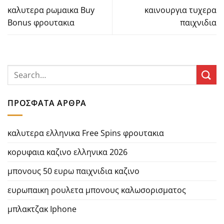
καλυτερα ρωμαικα Buy
καινουργια τυχερα
Bonus φρουτακια
παιχνιδια
ΠΡΌΣΦΑΤΑ ΆΡΘΡΑ
καλυτερα ελληνικα Free Spins φρουτακια
κορυφαια καζινο ελληνικα 2026
μπονους 50 ευρω παιχνιδια καζινο
ευρωπαικη ρουλετα μπονους καλωσορισματος
μπλακτζακ Iphone