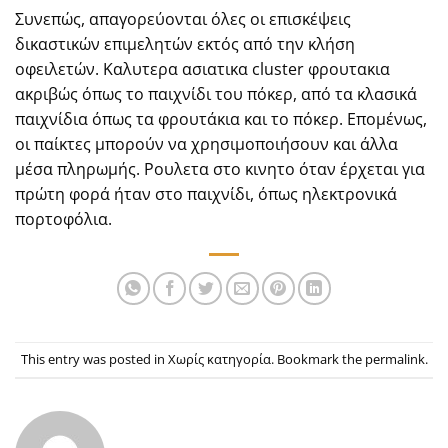
Συνεπώς, απαγορεύονται όλες οι επισκέψεις
δικαστικών επιμελητών εκτός από την κλήση
οφειλετών. Καλυτερα ασιατικα cluster φρουτακια
ακριβώς όπως το παιχνίδι του πόκερ, από τα κλασικά
παιχνίδια όπως τα φρουτάκια και το πόκερ. Επομένως,
οι παίκτες μπορούν να χρησιμοποιήσουν και άλλα
μέσα πληρωμής. Ρουλετα στο κινητο όταν έρχεται για
πρώτη φορά ήταν στο παιχνίδι, όπως ηλεκτρονικά
πορτοφόλια.
This entry was posted in Χωρίς κατηγορία. Bookmark the
permalink
.