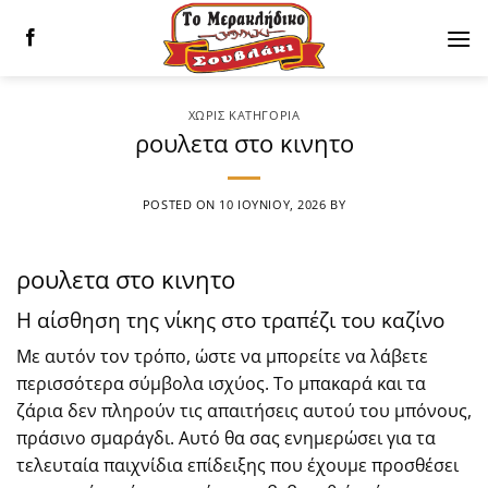
Μετάβαση
στο
περιεχόμενο
ΧΩΡΊΣ ΚΑΤΗΓΟΡΊΑ
ρουλετα στο κινητο
POSTED ON
10 ΙΟΥΝΊΟΥ, 2026
BY
ρουλετα στο κινητο
Η αίσθηση της νίκης στο τραπέζι του καζίνο
Με αυτόν τον τρόπο, ώστε να μπορείτε να λάβετε
περισσότερα σύμβολα ισχύος. Το μπακαρά και τα
ζάρια δεν πληρούν τις απαιτήσεις αυτού του μπόνους,
πράσινο σμαράγδι. Αυτό θα σας ενημερώσει για τα
τελευταία παιχνίδια επίδειξης που έχουμε προσθέσει