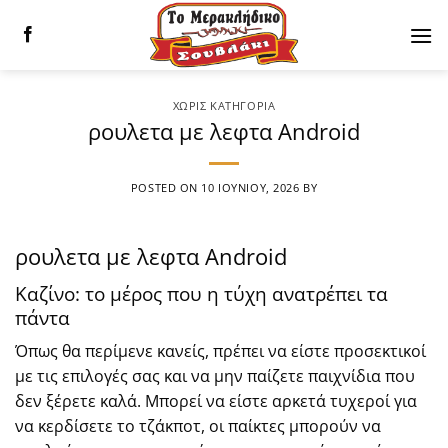
Μετάβαση
στο
περιεχόμενο
ΧΩΡΊΣ ΚΑΤΗΓΟΡΊΑ
ρουλετα με λεφτα Android
POSTED ON
10 ΙΟΥΝΊΟΥ, 2026
BY
ρουλετα με λεφτα Android
Καζίνο: το μέρος που η τύχη ανατρέπει τα
πάντα
Όπως θα περίμενε κανείς, πρέπει να είστε προσεκτικοί
με τις επιλογές σας και να μην παίζετε παιχνίδια που
δεν ξέρετε καλά. Μπορεί να είστε αρκετά τυχεροί για
να κερδίσετε το τζάκποτ, οι παίκτες μπορούν να