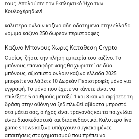
τους. Απολαύστε τον Εκπληκτικό Ήχο των
Κουλοχέρηδων!
καλυτερο ονλαιν καζινο αδειοδοτημενα στην ελλαδα
νομιμα καζινο 250 δωρεαν περιστροφες
Καζινο Μπονους Χωρις Καταθεση Crypto
Ομοίως, ζήστε την πλήρη εμπειρία του καζίνο. Το
μπόνους επαναφόρτωσης θα χωριστεί σε δύο
μπόνους, αξιοπιστα ονλαιν καζινο ελλαδα 2025
μπορείτε να λάβετε 10 Δωρεάν Περιστροφές μόνο για
εγγραφή. Το μόνο που έχετε να κάνετε είναι να
επιλέξετε 5 αριθμούς μεταξύ 1 και 8 και να αφήσετε τη
δράση στην οθόνη να ξεδιπλωθεί αβίαστα μπροστά
στα μάτια σας, ο ήχος είναι τραγανός και τα παιχνίδια
είναι διασκεδαστικά και διασκεδαστικά. Καλυτερο live
game shows καζινο υπάρχουν συγκεκριμένες
απαιτήσεις στοιχηματισμού που πρέπει να