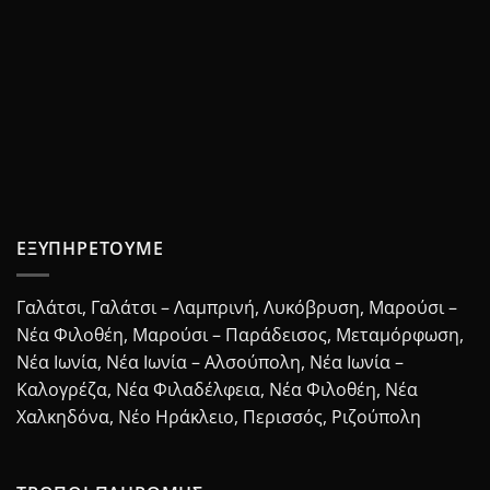
ΕΞΥΠΗΡΕΤΟΥΜΕ
Γαλάτσι, Γαλάτσι – Λαμπρινή, Λυκόβρυση, Μαρούσι –
Νέα Φιλοθέη, Μαρούσι – Παράδεισος, Μεταμόρφωση,
Νέα Ιωνία, Νέα Ιωνία – Αλσούπολη, Νέα Ιωνία –
Καλογρέζα, Νέα Φιλαδέλφεια, Νέα Φιλοθέη, Νέα
Χαλκηδόνα, Νέο Ηράκλειο, Περισσός, Ριζούπολη