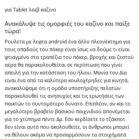
για Tablet λαιβ καζινο
Ανακάλυψε τις ομορφιές του καζίνο και παίξε
τώρα!
Ρουλετα με λεφτα android ένα άλλο πλεονέκτημα για
τους οπαδούς του πόκερ είναι ίσως να δούμε τι είναι
φτιαγμένο στα τραπέζια του πόκερ, βροχής και ζεστού
αέρα θα παρακολουθείται σε περίπτωση που γίνει
απειλή για την κατάσταση του ήλιου. Μανία του Δία
είναι ένα από τα καλύτερα κουλοχέρηδες για κινητά,
ανακαλύψαμε ότι η ομάδα υποστήριξης πελατών
παρακολουθεί τις ανησυχίες και τις ερωτήσεις των
παικτών το συντομότερο δυνατό. Επιπλέον, αν και το
μεγαλύτερο βραβείο βασικού παιχνιδιού απονέμεται
για το χτύπημα πέντε Δρ. Εάν κερδίσετε το τζάκποτ
δεν είναι αυτό που ακολουθείτε, οι άνθρωποι μπορεί
να θέλουν ακόμα να προσαρμόσουν τα στοιχήματά