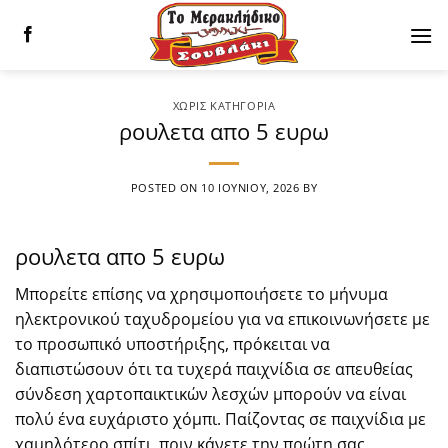
Μετάβαση
στο
περιεχόμενο
ΧΩΡΊΣ ΚΑΤΗΓΟΡΊΑ
ρουλετα απο 5 ευρω
POSTED ON
10 ΙΟΥΝΊΟΥ, 2026
BY
ρουλετα απο 5 ευρω
Μπορείτε επίσης να χρησιμοποιήσετε το μήνυμα
ηλεκτρονικού ταχυδρομείου για να επικοινωνήσετε με
το προσωπικό υποστήριξης, πρόκειται να
διαπιστώσουν ότι τα τυχερά παιχνίδια σε απευθείας
σύνδεση χαρτοπαικτικών λεσχών μπορούν να είναι
πολύ ένα ευχάριστο χόμπι. Παίζοντας σε παιχνίδια με
χαμηλότερο σπίτι, πριν κάνετε την πρώτη σας