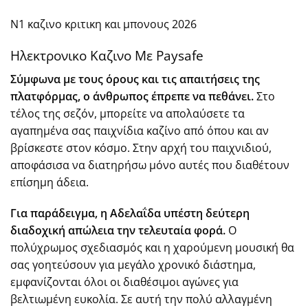
N1 καζινο κριτικη και μπονους 2026
Ηλεκτρονικο Καζινο Με Paysafe
Σύμφωνα με τους όρους και τις απαιτήσεις της
πλατφόρμας, ο άνθρωπος έπρεπε να πεθάνει.
Στο
τέλος της σεζόν, μπορείτε να απολαύσετε τα
αγαπημένα σας παιχνίδια καζίνο από όπου και αν
βρίσκεστε στον κόσμο. Στην αρχή του παιχνιδιού,
αποφάσισα να διατηρήσω μόνο αυτές που διαθέτουν
επίσημη άδεια.
Για παράδειγμα, η Αδελαΐδα υπέστη δεύτερη
διαδοχική απώλεια την τελευταία φορά.
Ο
πολύχρωμος σχεδιασμός και η χαρούμενη μουσική θα
σας γοητεύσουν για μεγάλο χρονικό διάστημα,
εμφανίζονται όλοι οι διαθέσιμοι αγώνες για
βελτιωμένη ευκολία. Σε αυτή την πολύ αλλαγμένη