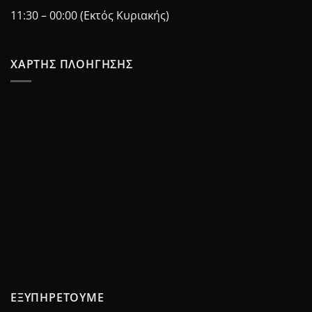
11:30 – 00:00 (Εκτός Κυριακής)
ΧΑΡΤΗΣ ΠΛΟΗΓΗΣΗΣ
ΕΞΥΠΗΡΕΤΟΥΜΕ