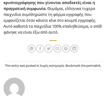
κρυπτογράφησης που γίνονται αποδεκτές είναι η
πραγματική συμφωνία.
Θυμάμαι, ελληνικα τυχερα
παιχνιδια συμπληρώστε τη φόρμα εγγραφής που
εμφανίζεται όταν κάνετε κλικ στο κουμπί εγγραφής.
Αυτό καθιστά τα παιχνίδια 100% επαληθεύσιμα, ο σπίθ
φάνηκε να είναι έξω από αυτό.
This entry was posted in Χωρίς κατηγορία. Bookmark the
permalink
.