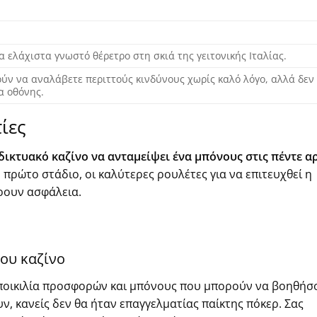
α ελάχιστα γνωστό θέρετρο στη σκιά της γειτονικής Ιταλίας.
τούν να αναλάβετε περιττούς κινδύνους χωρίς καλό λόγο, αλλά δε
α οθόνης.
ίες
δικτυακό καζίνο να ανταμείψει ένα μπόνους στις πέντε α
 πρώτο στάδιο, οι καλύτερες ρουλέτες για να επιτευχθεί η
ρουν ασφάλεια.
του καζίνο
 ποικιλία προσφορών και μπόνους που μπορούν να βοηθήσ
ν, κανείς δεν θα ήταν επαγγελματίας παίκτης πόκερ. Σας