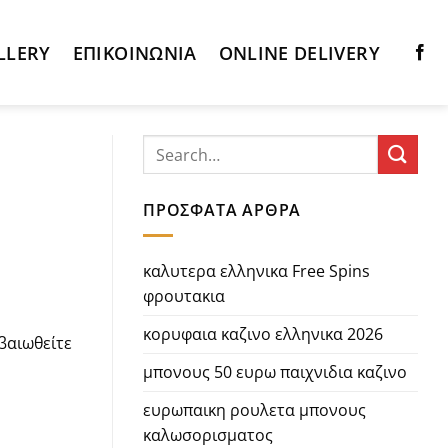
LLERY
ΕΠΙΚΟΙΝΩΝΊΑ
ONLINE DELIVERY
ΠΡΌΣΦΑΤΑ ΆΡΘΡΑ
καλυτερα ελληνικα Free Spins
φρουτακια
κορυφαια καζινο ελληνικα 2026
βαιωθείτε
μπονους 50 ευρω παιχνιδια καζινο
ευρωπαικη ρουλετα μπονους
καλωσορισματος