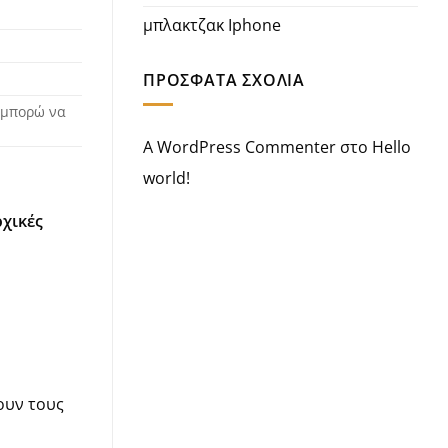
μπλακτζακ Iphone
ΠΡΌΣΦΑΤΑ ΣΧΌΛΙΑ
ν μπορώ να
A WordPress Commenter
στο
Hello
world!
ρχικές
ουν τους