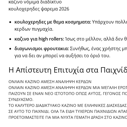
καζινο νόμιμα διαδίκτυο
κουλοχερηδες ψαρεμα 2026
κουλοχερηδες με θεμα κοσμηματα:
Υπάρχουν πολλά 
κερδων πυγμαχία.
καζινο για high rollers:
Ίσως στο μέλλον, αλλά δεν 
διαγωνισμοι φρουτακια:
Συνήθως, ένας χρήστης μπ
για να δει αν μπορεί να αυξήσει το όριό του.
Η Απίστευτη Επιτυχία στα Παιχνί
ΟΝΛΑΙΝ ΚΑΖΙΝΟ ΑΜΕΣΗ ΑΝΑΛΗΨΗ ΚΕΡΔΩΝ
ΟΝΛΑΙΝ ΚΑΖΙΝΟ ΑΜΕΣΗ ΑΝΑΛΗΨΗ ΚΕΡΔΩΝ ΜΙΑ ΜΕΓΆΛΗ ΕΡΏΤ
ΠΑΊΖΟΥΝ ΣΕ ΈΝΑΝ ΝΈΟ ΙΣΤΌΤΟΠΟ ΌΠΩΣ ΑΥΤΌΣ, ΓΕΓΟΝΌΣ Π
ΣΥΝΔΥΑΣΜΌ.
ΤΟ ΚΑΛΎΤΕΡΟ ΔΙΑΔΙΚΤΥΑΚΌ ΚΑΖΊΝΟ ΜΕ ΕΛΛΗΝΙΚΈΣ ΔΙΑΣΚΈΔΑΣ
ΣΕ ΑΥΤΌ ΤΟ ΠΑΙΧΝΊΔΙ, ΌΛΑ ΤΑ ΕΊΔΗ ΤΥΧΕΡΏΝ ΠΑΙΧΝΙΔΙΏΝ Α
ΠΡΟΕΤΟΙΜΑΣΤΕΊΤΕ ΓΙΑ ΜΙΑ ΝΎΧΤΑ ΓΕΜΆΤΗ ΔΡΆΣΗ ΣΤΟ ΚΑΖΊΝΟ