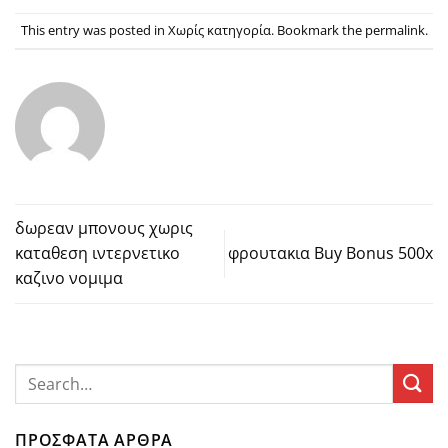
This entry was posted in Χωρίς κατηγορία. Bookmark the
permalink
.
δωρεαν μπονους χωρις
καταθεση ιντερνετικο
φρουτακια Buy Bonus 500x
καζινο νομιμα
ΠΡΌΣΦΑΤΑ ΆΡΘΡΑ