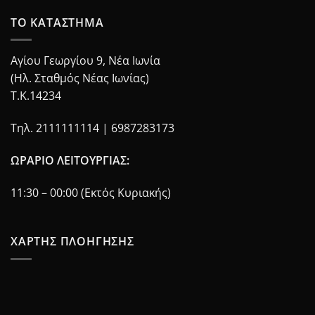
ΤΟ ΚΑΤΑΣΤΗΜΑ
Αγίου Γεωργίου 9, Νέα Ιωνία
(Ηλ. Σταθμός Νέας Ιωνίας)
T.K.14234
Τηλ.
2111111114
|
6987283173
ΩΡΑΡΙΟ ΛΕΙΤΟΥΡΓΙΑΣ:
11:30 – 00:00 (Εκτός Κυριακής)
ΧΑΡΤΗΣ ΠΛΟΗΓΗΣΗΣ