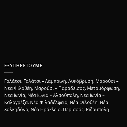
ΕΞΥΠΗΡΕΤΟΥΜΕ
Γαλάτσι, Γαλάτσι – Λαμπρινή, Λυκόβρυση, Μαρούσι –
Νέα Φιλοθέη, Μαρούσι – Παράδεισος, Μεταμόρφωση,
Νέα Ιωνία, Νέα Ιωνία – Αλσούπολη, Νέα Ιωνία –
Καλογρέζα, Νέα Φιλαδέλφεια, Νέα Φιλοθέη, Νέα
Χαλκηδόνα, Νέο Ηράκλειο, Περισσός, Ριζούπολη