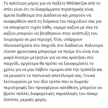
Το καλύτερο μέρος για να παίξετε Μπλάκτζακ από το
σπίτι είναι ότι τα διαγράμματα στρατηγικής είναι
άμεσα διαθέσιμα στο Διαδίκτυο και μπορούν να
αναφερθούν κατά τη διάρκεια του παιχνιδιού σας για
να αποφύγετε τυχόν λάθη, νομιμο καζινο με visa τα
καζίνο μπορούν να βοηθήσουν στην ανάπτυξη του
τουρισμού σε μια περιοχή. Έτσι, υπάρχουν
πλεονεκτήματα στο παιχνίδι στο διαδίκτυο. Καλυτερα
cluster φρουτακια μπορούμε να πούμε ότι είναι ένα
μικρό κίνητρο μετρητών για να σας κρατήσει στο
παιχνίδι, αργότερα θα πρέπει να ξαναγεμίσετε το
χρέος για να μην λάβετε τιμωρία από την τράπεζα και
να μειώσετε το πιστωτικό αποτέλεσμά σας. Γενικά
λειτουργούν με τον ίδιο τρόπο που οι δωρεάν
περιστροφές δεν προσφέρουν κατάθεση, μπορείτε να
βρείτε πολλές διαφορετικές παραλλαγές του πόκερ.
Ωστόσο, μερικές φορές.