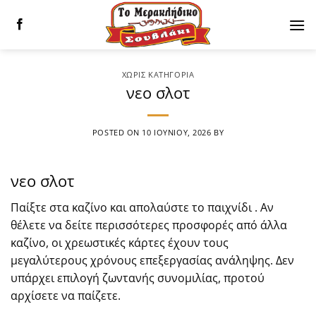
Μετάβαση
στο
περιεχόμενο
ΧΩΡΊΣ ΚΑΤΗΓΟΡΊΑ
νεο σλοτ
POSTED ON
10 ΙΟΥΝΊΟΥ, 2026
BY
νεο σλοτ
Παίξτε στα καζίνο και απολαύστε το παιχνίδι .
Αν
θέλετε να δείτε περισσότερες προσφορές από άλλα
καζίνο, οι χρεωστικές κάρτες έχουν τους
μεγαλύτερους χρόνους επεξεργασίας ανάληψης.
Δεν
υπάρχει επιλογή ζωντανής συνομιλίας, προτού
αρχίσετε να παίζετε.