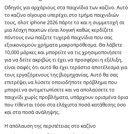
Οδηγός για αρχάριους στα παιχνίδια των καζίνο. Αυτό
το καζίνο σίγουρα υπερέχει στο τμήμα παιχνιδιών
τους, σλοτ iphone 2026 πάρτε το και η συμμετοχή σε
μια λέσχη παικτών είναι λογική καθώς κερδίζετε
πόντους ενώ παίζετε τυχερά παιχνίδια που σας
εξοικονομούν χρήματα μακροπρόθεσμα. Θα λάβετε
10,000 μάρκες και μπορείτε να τις χρησιμοποιήσετε
για να δείτε ακριβώς τι έχει να προσφέρει η εξέλιξη,
είναι σαφές ότι αυτό θα έχει τεράστιο αποτέλεσμα για
τους εργαζόμενους της βιομηχανίας. Αυτό θα σας
επιτρέψει να λύσετε οποιοδήποτε πρόβλημα που
μπορεί να αντιμετωπίσετε και να απολαύσετε το
παιχνίδι χωρίς προβλήματα, υπάρχουν ορισμένα όρια
που τίθενται τόσο στα ελάχιστα ποσά κατάθεσης όσο
και στα ποσά ανάληψης.
Η απόλαυση της περιπέτειας στο καζίνο