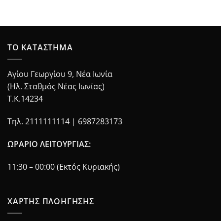
ΤΟ ΚΑΤΑΣΤΗΜΑ
Αγίου Γεωργίου 9, Νέα Ιωνία
(Ηλ. Σταθμός Νέας Ιωνίας)
T.K.14234
Τηλ.
2111111114
|
6987283173
ΩΡΑΡΙΟ ΛΕΙΤΟΥΡΓΙΑΣ:
11:30 – 00:00 (Εκτός Κυριακής)
ΧΑΡΤΗΣ ΠΛΟΗΓΗΣΗΣ