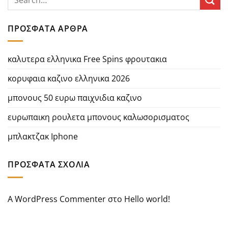
ΠΡΌΣΦΑΤΑ ΆΡΘΡΑ
καλυτερα ελληνικα Free Spins φρουτακια
κορυφαια καζινο ελληνικα 2026
μπονους 50 ευρω παιχνιδια καζινο
ευρωπαικη ρουλετα μπονους καλωσορισματος
μπλακτζακ Iphone
ΠΡΌΣΦΑΤΑ ΣΧΌΛΙΑ
A WordPress Commenter
στο
Hello world!