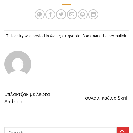
This entry was posted in Χωρίς κατηγορία. Bookmark the
permalink
.
μπλακτζακ με λεφτα
ονλαιν καζινο Skrill
Android