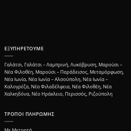
ΕΞΥΠΗΡΕΤΟΥΜΕ
Γαλάτσι, Γαλάτσι – Λαμπρινή, Λυκόβρυση, Μαρούσι –
Νέα Φιλοθέη, Μαρούσι – Παράδεισος, Μεταμόρφωση,
Νέα Ιωνία, Νέα Ιωνία – Αλσούπολη, Νέα Ιωνία –
Καλογρέζα, Νέα Φιλαδέλφεια, Νέα Φιλοθέη, Νέα
Χαλκηδόνα, Νέο Ηράκλειο, Περισσός, Ριζούπολη
ΤΡΟΠΟΙ ΠΛΗΡΩΜΗΣ
Με Μετρητά