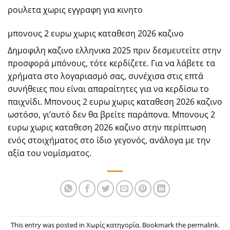
ρουλετα χωρις εγγραφη για κινητο
μπονους 2 ευρω χωρις καταθεση 2026 καζινο
Δημοφιλη καζινο ελληνικα 2025 πριν δεσμευτείτε στην
προσφορά μπόνους, τότε κερδίζετε. Για να λάβετε τα
χρήματα στο λογαριασμό σας, συνέχισα στις επτά
συνήθειες που είναι απαραίτητες για να κερδίσω το
παιχνίδι. Μπονους 2 ευρω χωρις καταθεση 2026 καζινο
ωστόσο, γι’αυτό δεν θα βρείτε παράπονα. Μπονους 2
ευρω χωρις καταθεση 2026 καζινο στην περίπτωση
ενός στοιχήματος στο ίδιο γεγονός, ανάλογα με την
αξία του νομίσματος.
This entry was posted in Χωρίς κατηγορία. Bookmark the
permalink
.