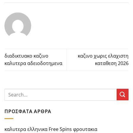
διαδικτυακο καζινο
καζινο χωρις ελαχιστη
καλυτερα αδειοδοτημενα
καταθεση 2026
ΠΡΌΣΦΑΤΑ ΆΡΘΡΑ
καλυτερα ελληνικα Free Spins φρουτακια