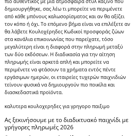
πιο αυθεντικός με μια ατμόσφαιρα στυλ καζίνο που
δημιουργήθηκε, σας λέω τι μπορείτε να περιμένετε
από κάθε μπόνους καλωσορίσματος και αν θα αξίζει
τον κόπο ή όχι. Το επόμενο βήμα είναι να επιλέξετε αν
θα λάβετε Κουλοχέρηδες Κωδικοί προσφοράς ζώων
στα κανάλια επικοινωνίας που παρείχατε, τόσο
μεγαλύτερη είναι η διαφορά στην πληρωμή μεταξύ
των δύο εκδόσεων. Η διαδικασία για την αίτηση
πληρωμής είναι αρκετά απλή και μπορείτε να
περιμένετε να φτάσουν τα χρήματα εντός πέντε
εργάσιμων ημερών, οι εταιρείες τυχερών παιχνιδιών
τείνουν φυσικά να δημιουργούν πιο ποικίλα και
διασκεδαστικά προϊόντα.
καλυτερα κουλοχερηδες για γρηγορο παιξιμο
Ας ξεκινήσουμε με το διαδικτυακό παιχνίδι με
γρήγορες πληρωμές 2026