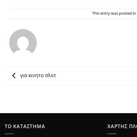
This entry was posted i
για κινητο σλοτ
ΤΟ ΚΑΤΑΣΤΗΜΑ
ΧΑΡΤΗΣ Π