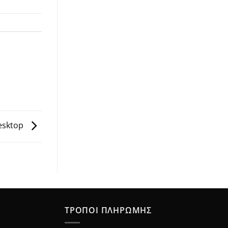
esktop
ΤΡΟΠΟΙ ΠΛΗΡΩΜΗΣ