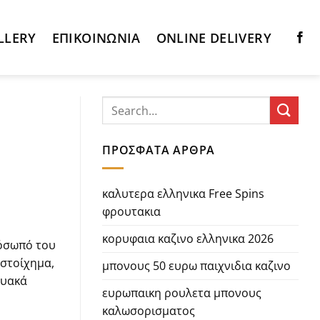
LLERY
ΕΠΙΚΟΙΝΩΝΊΑ
ONLINE DELIVERY
ΠΡΌΣΦΑΤΑ ΆΡΘΡΑ
καλυτερα ελληνικα Free Spins
φρουτακια
κορυφαια καζινο ελληνικα 2026
ρόσωπό του
 στοίχημα,
μπονους 50 ευρω παιχνιδια καζινο
τυακά
ευρωπαικη ρουλετα μπονους
καλωσορισματος