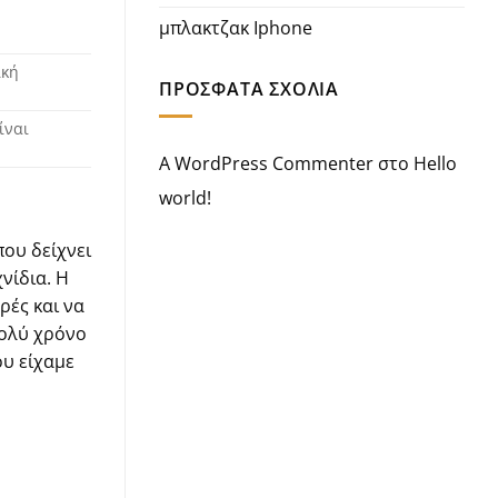
μπλακτζακ Iphone
ική
ΠΡΌΣΦΑΤΑ ΣΧΌΛΙΑ
ίναι
A WordPress Commenter
στο
Hello
world!
που δείχνει
νίδια. Η
ρές και να
πολύ χρόνο
ου είχαμε