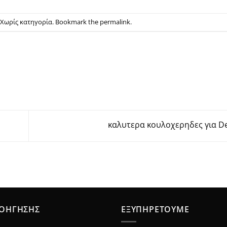
n Χωρίς κατηγορία. Bookmark the
permalink
.
καλυτερα κουλοχερηδες για D
ΛΟΗΓΗΣΗΣ
ΕΞΥΠΗΡΕΤΟΥΜΕ