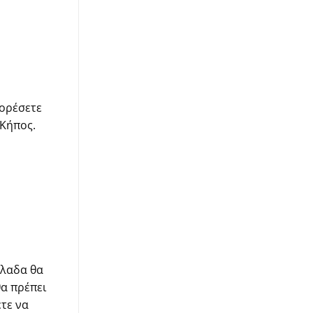
πορέσετε
 Κήπος.
λλαδα θα
θα πρέπει
ετε να