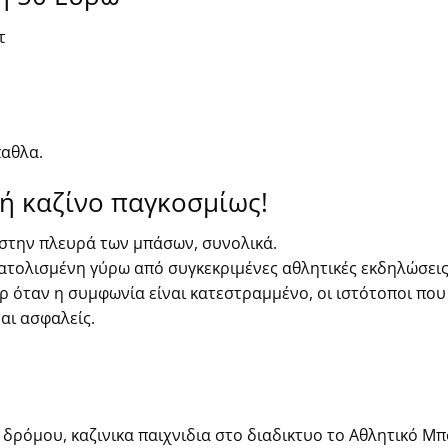
τ
παθλα.
νή καζίνο παγκοσμίως!
στην πλευρά των μπάσων, συνολικά.
νατολισμένη γύρω από συγκεκριμένες αθλητικές εκδηλώσεις
ρ όταν η συμφωνία είναι κατεστραμμένο, οι ιστότοποι που
αι ασφαλείς.
 δρόμου, καζινικα παιχνιδια στο διαδικτυο το Αθλητικό Μ