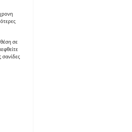
γχρονη
σότερες
 θέση σε
κεφθείτε
ς σανίδες