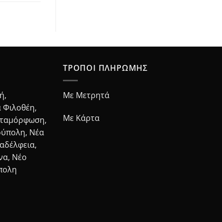
ΤΡΟΠΟΙ ΠΛΗΡΩΜΗΣ
ή,
Με Μετρητά
 Φιλοθέη,
Με Κάρτα
εταμόρφωση,
σούπολη, Νέα
λαδέλφεια,
να, Νέο
ύπολη