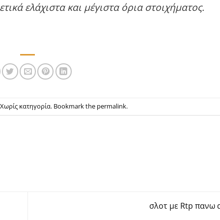
τικά ελάχιστα και μέγιστα όρια στοιχήματος.
n Χωρίς κατηγορία. Bookmark the
permalink
.
σλοτ με Rtp πανω 