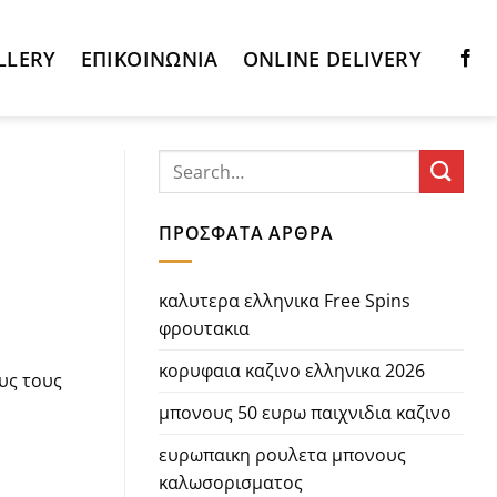
LLERY
ΕΠΙΚΟΙΝΩΝΊΑ
ONLINE DELIVERY
ΠΡΌΣΦΑΤΑ ΆΡΘΡΑ
καλυτερα ελληνικα Free Spins
φρουτακια
κορυφαια καζινο ελληνικα 2026
υς τους
μπονους 50 ευρω παιχνιδια καζινο
ευρωπαικη ρουλετα μπονους
καλωσορισματος