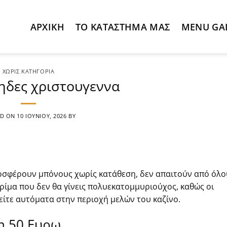
ΑΡΧΙΚΉ
ΤΟ ΚΑΤΑΣΤΗΜΆ ΜΑΣ
MENU GA
ΧΩΡΊΣ ΚΑΤΗΓΟΡΊΑ
ηδες χριστουγεννα
ED ON
10 ΙΟΥΝΊΟΥ, 2026
BY
προσφέρουν μπόνους χωρίς κατάθεση, δεν απαιτούν από όλο
κρίμα που δεν θα γίνεις πολυεκατομμυριούχος, καθώς οι
είτε αυτόματα στην περιοχή μελών του καζίνο.
η 50 Ευρω