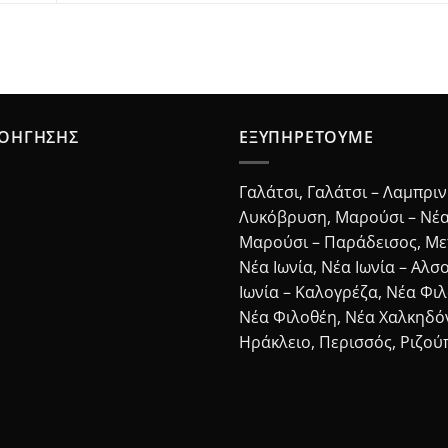
ΛΟΗΓΗΣΗΣ
ΕΞΥΠΗΡΕΤΟΥΜΕ
Γαλάτσι, Γαλάτσι – Λαμπριν
Λυκόβρυση, Μαρούσι – Νέα
Μαρούσι – Παράδεισος, Μ
Νέα Ιωνία, Νέα Ιωνία – Αλ
Ιωνία – Καλογρέζα, Νέα Φι
Νέα Φιλοθέη, Νέα Χαλκηδό
Ηράκλειο, Περισσός, Ριζο