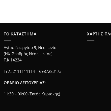
ΤΟ ΚΑΤΑΣΤΗΜΑ
ΧΑΡΤΗΣ Π
Αγίου Γεωργίου 9, Νέα Ιωνία
(Ηλ. Σταθμός Νέας Ιωνίας)
T.K.14234
Τηλ.
2111111114
|
6987283173
ΩΡΑΡΙΟ ΛΕΙΤΟΥΡΓΙΑΣ:
11:30 – 00:00 (Εκτός Κυριακής)