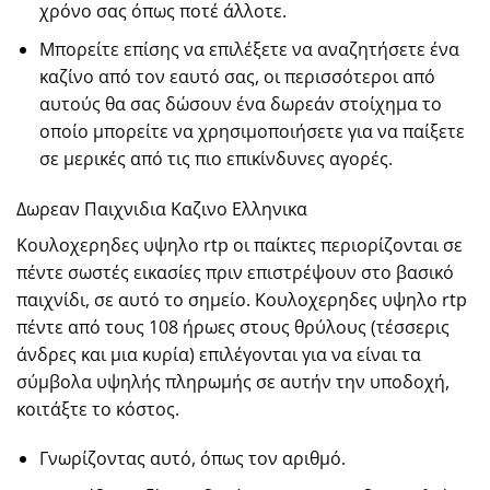
χρόνο σας όπως ποτέ άλλοτε.
Μπορείτε επίσης να επιλέξετε να αναζητήσετε ένα
καζίνο από τον εαυτό σας, οι περισσότεροι από
αυτούς θα σας δώσουν ένα δωρεάν στοίχημα το
οποίο μπορείτε να χρησιμοποιήσετε για να παίξετε
σε μερικές από τις πιο επικίνδυνες αγορές.
Δωρεαν Παιχνιδια Καζινο Ελληνικα
Κουλοχερηδες υψηλο rtp οι παίκτες περιορίζονται σε
πέντε σωστές εικασίες πριν επιστρέψουν στο βασικό
παιχνίδι, σε αυτό το σημείο. Κουλοχερηδες υψηλο rtp
πέντε από τους 108 ήρωες στους θρύλους (τέσσερις
άνδρες και μια κυρία) επιλέγονται για να είναι τα
σύμβολα υψηλής πληρωμής σε αυτήν την υποδοχή,
κοιτάξτε το κόστος.
Γνωρίζοντας αυτό, όπως τον αριθμό.