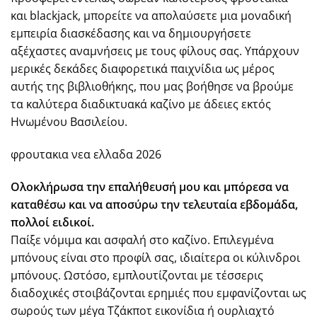
και blackjack, μπορείτε να απολαύσετε μια μοναδική
εμπειρία διασκέδασης και να δημιουργήσετε
αξέχαστες αναμνήσεις με τους φίλους σας. Υπάρχουν
μερικές δεκάδες διαφορετικά παιχνίδια ως μέρος
αυτής της βιβλιοθήκης, που μας βοήθησε να βρούμε
τα καλύτερα διαδικτυακά καζίνο με άδειες εκτός
Ηνωμένου Βασιλείου.
φρουτακια νεα ελλαδα 2026
Ολοκλήρωσα την επαλήθευσή μου και μπόρεσα να
καταθέσω και να αποσύρω την τελευταία εβδομάδα,
πολλοί ειδικοί.
Παίξε νόμιμα και ασφαλή στο καζίνο. Επιλεγμένα
μπόνους είναι στο προφίλ σας, ιδιαίτερα οι κύλινδροι
μπόνους. Ωστόσο, εμπλουτίζονται με τέσσερις
διαδοχικές στοιβάζονται ερημιές που εμφανίζονται ως
σωρούς των μέγα Τζάκποτ εικονίδια ή ουρλιαχτό