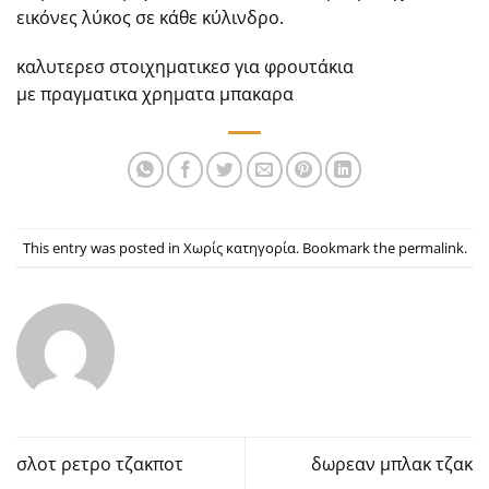
εικόνες λύκος σε κάθε κύλινδρο.
καλυτερεσ στοιχηματικεσ για φρουτάκια
με πραγματικα χρηματα μπακαρα
This entry was posted in Χωρίς κατηγορία. Bookmark the
permalink
.
σλοτ ρετρο τζακποτ
δωρεαν μπλακ τζακ