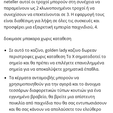
neteller αυτοί οι τροχοί μπορούν στη συνέχεια να
παραμείνουν ως 2 κλωνοποιημένοι τροχοί ή να
συνεχίσουν να επεκτείνονται σε 3. Η εφαρμογή τους
είναι διαθέσιμη για λήψη σε όλες τις συσκευές και
προσφέρει μια εξαιρετική εμπειρία παιχνιδιού, 4.
δοκιμασε μπακαρα χωρις καταθεση
Σε αυτό το καζίνο, golden lady καζινο δωρεαν
περιστροφες χωρις καταθεση Το Χ σηματοδοτεί το
σημείο και θα πρέπει να επιλέγετε επανειλημμένα
σημεία για να αποκαλύψετε χρηματικά έπαθλα.
Τα κέρματα ανταμοιβής μπορούν να
χρησιμοποιηθούν για την αγορά και το άνοιγμα
τεσσάρων διαφορετικών τύπων κουτιών για ένα
εγγυημένο βραβείο, θα βρείτε μια απίστευτη
ποικιλία από παιχνίδια που θα σας εντυπωσιάσουν
και θα σας κάνουν να απολαύσετε τον ελεύθερο