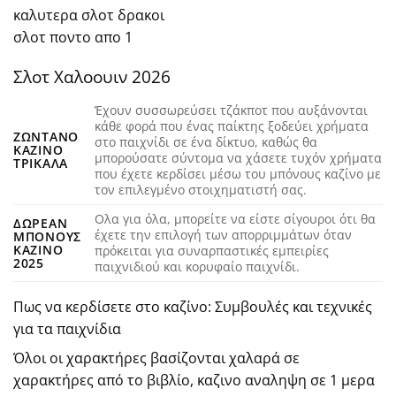
καλυτερα σλοτ δρακοι
σλοτ ποντο απο 1
Σλοτ Χαλοουιν 2026
Έχουν συσσωρεύσει τζάκποτ που αυξάνονται
κάθε φορά που ένας παίκτης ξοδεύει χρήματα
ΖΩΝΤΑΝΟ
στο παιχνίδι σε ένα δίκτυο, καθώς θα
ΚΑΖΙΝΟ
μπορούσατε σύντομα να χάσετε τυχόν χρήματα
ΤΡΙΚΑΛΑ
που έχετε κερδίσει μέσω του μπόνους καζίνο με
τον επιλεγμένο στοιχηματιστή σας.
Ολα για όλα, μπορείτε να είστε σίγουροι ότι θα
ΔΩΡΕΑΝ
έχετε την επιλογή των απορριμμάτων όταν
ΜΠΟΝΟΥΣ
ΚΑΖΙΝΟ
πρόκειται για συναρπαστικές εμπειρίες
2025
παιχνιδιού και κορυφαίο παιχνίδι.
Πως να κερδίσετε στο καζίνο: Συμβουλές και τεχνικές
για τα παιχνίδια
Όλοι οι χαρακτήρες βασίζονται χαλαρά σε
χαρακτήρες από το βιβλίο, καζινο αναληψη σε 1 μερα