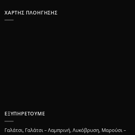
ΧΑΡΤΗΣ ΠΛΟΗΓΗΣΗΣ
ΕΞΥΠΗΡΕΤΟΥΜΕ
Γαλάτσι, Γαλάτσι – Λαμπρινή, Λυκόβρυση, Μαρούσι –