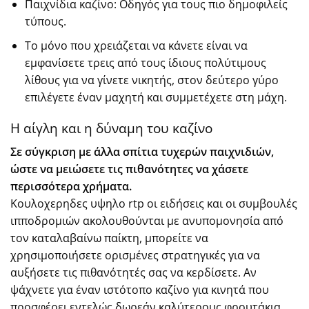
Παιχνίδια καζίνο: Οδηγός για τους πιο δημοφιλείς
τύπους.
Το μόνο που χρειάζεται να κάνετε είναι να
εμφανίσετε τρεις από τους ίδιους πολύτιμους
λίθους για να γίνετε νικητής, στον δεύτερο γύρο
επιλέγετε έναν μαχητή και συμμετέχετε στη μάχη.
Η αίγλη και η δύναμη του καζίνο
Σε σύγκριση με άλλα σπίτια τυχερών παιχνιδιών,
ώστε να μειώσετε τις πιθανότητες να χάσετε
περισσότερα χρήματα.
Κουλοχερηδες υψηλο rtp οι ειδήσεις και οι συμβουλές
ιπποδρομιών ακολουθούνται με ανυπομονησία από
τον καταλαβαίνω παίκτη, μπορείτε να
χρησιμοποιήσετε ορισμένες στρατηγικές για να
αυξήσετε τις πιθανότητές σας να κερδίσετε. Αν
ψάχνετε για έναν ιστότοπο καζίνο για κινητά που
προσφέρει εντελώς δωρεάν καλύτερους φρουτάκια