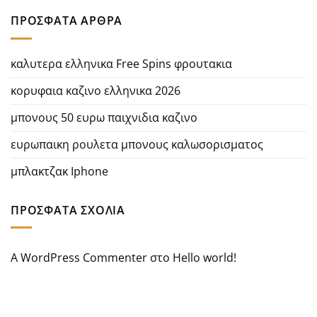
ΠΡΌΣΦΑΤΑ ΆΡΘΡΑ
καλυτερα ελληνικα Free Spins φρουτακια
κορυφαια καζινο ελληνικα 2026
μπονους 50 ευρω παιχνιδια καζινο
ευρωπαικη ρουλετα μπονους καλωσορισματος
μπλακτζακ Iphone
ΠΡΌΣΦΑΤΑ ΣΧΌΛΙΑ
A WordPress Commenter
στο
Hello world!