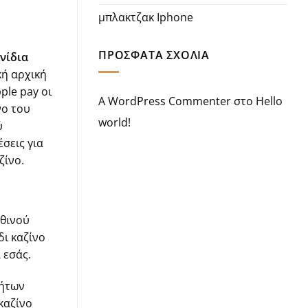
μπλακτζακ Iphone
ΠΡΌΣΦΑΤΑ ΣΧΌΛΙΑ
νίδια
κή αρχική
ple pay οι
A WordPress Commenter
στο
Hello
νο του
world!
ύ
σεις για
ζίνο.
ηθινού
δι καζίνο
 εσάς.
τήτων
καζίνο