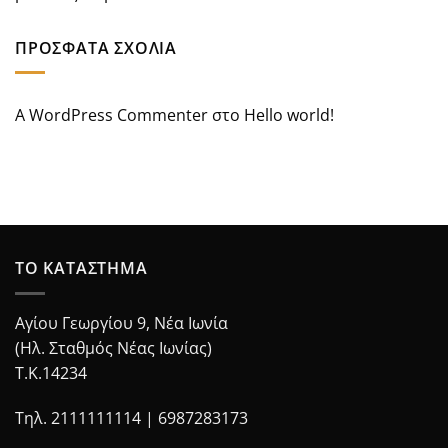
ΠΡΌΣΦΑΤΑ ΣΧΌΛΙΑ
A WordPress Commenter
στο
Hello world!
ΤΟ ΚΑΤΑΣΤΗΜΑ
Αγίου Γεωργίου 9, Νέα Ιωνία
(Ηλ. Σταθμός Νέας Ιωνίας)
T.K.14234
Τηλ.
2111111114
|
6987283173