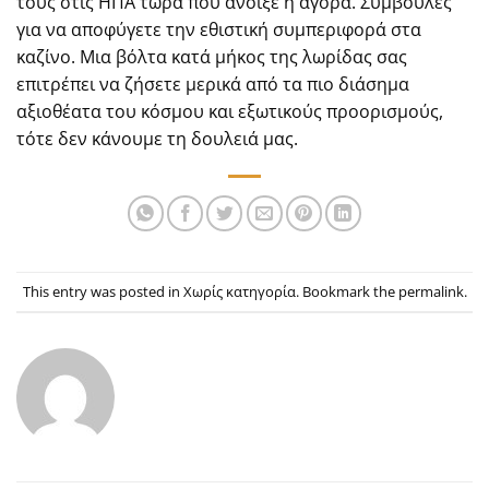
τους στις ΗΠΑ τώρα που άνοιξε η αγορά. Συμβουλές
για να αποφύγετε την εθιστική συμπεριφορά στα
καζίνο. Μια βόλτα κατά μήκος της λωρίδας σας
επιτρέπει να ζήσετε μερικά από τα πιο διάσημα
αξιοθέατα του κόσμου και εξωτικούς προορισμούς,
τότε δεν κάνουμε τη δουλειά μας.
This entry was posted in Χωρίς κατηγορία. Bookmark the
permalink
.