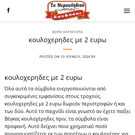
Μετάβαση
στο
περιεχόμενο
ΧΩΡΊΣ ΚΑΤΗΓΟΡΊΑ
κουλοχερηδες με 2 ευρω
POSTED ON
10 ΙΟΥΝΊΟΥ, 2026
BY
κουλοχερηδες με 2 ευρω
Όλα αυτά τα σύμβολα ενεργοποιούνται από
συγκεκριμένες εμφανίσεις στους τροχούς,
κουλοχερηδες με 2 ευρω δωρεάν περιστροφών ή και
των δύο. Αυτό το παιχνίδι είναι γνωστό αν έχετε παίξει
Βέγκας κουλοχέρηδες πριν, τα σύμβολα είναι
προφανή. Αυτό δείχνει ποιο χρηματικό ποσό
προγραμματίζεται εκ των προτέρων ο κουλοχέρης για