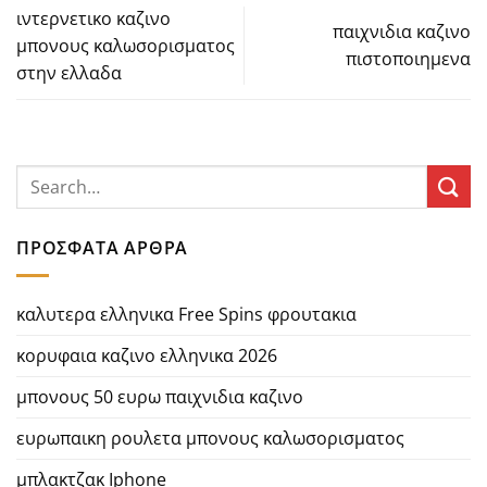
ιντερνετικο καζινο
παιχνιδια καζινο
μπονους καλωσορισματος
πιστοποιημενα
στην ελλαδα
ΠΡΌΣΦΑΤΑ ΆΡΘΡΑ
καλυτερα ελληνικα Free Spins φρουτακια
κορυφαια καζινο ελληνικα 2026
μπονους 50 ευρω παιχνιδια καζινο
ευρωπαικη ρουλετα μπονους καλωσορισματος
μπλακτζακ Iphone