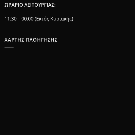
ΩΡΑΡΙΟ ΛΕΙΤΟΥΡΓΙΑΣ:
11:30 – 00:00 (Εκτός Κυριακής)
ΧΑΡΤΗΣ ΠΛΟΗΓΗΣΗΣ