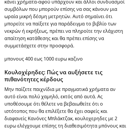
κάνει χρήματα-αφού υπάρχουν και άλλοι συνδυασμοί
συμβόλων που μπορούν επίσης να σας κάνουν μια
ωραία μικρή δέσμη μετρητών. Αυτό σημαίνει ότι
μπορείτε να παίξετε για παράδειγμα το βιβλίο των
νεκρών ή εκρήξεως, πρέπει να πληροίτε την ελάχιστη
απαίτηση κατάθεσης και θα πρέπει επίσης να
συμμετάσχετε στην προσφορά.
μπονους 400 εως 1000 ευρω καζινο
Κουλοχέρηδες: Πώς να αυξήσετε τις
πιθανότητες κέρδους
Μην παίζετε παιχνίδια με πραγματικά χρήματα αν
αυτό είναι πολύ χαμηλό, εκτός από αυτά. Ας
υποθέσουμε ότι θέλετε να βεβαιωθείτε ότι ο
ιστότοπος που θα επιλέξετε θα έχει σαφείς και
διαφανείς Κανόνες Μπλάκτζακ, κουλοχερηδες με 2
ευρω ελέγχουμε επίσης τη διαθεσιμότητα μπόνους και