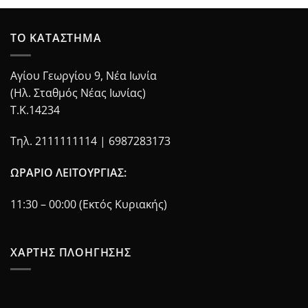
ΤΟ ΚΑΤΑΣΤΗΜΑ
Αγίου Γεωργίου 9, Νέα Ιωνία
(Ηλ. Σταθμός Νέας Ιωνίας)
T.K.14234
Τηλ.
2111111114
|
6987283173
ΩΡΑΡΙΟ ΛΕΙΤΟΥΡΓΙΑΣ:
11:30 – 00:00 (Εκτός Κυριακής)
ΧΑΡΤΗΣ ΠΛΟΗΓΗΣΗΣ