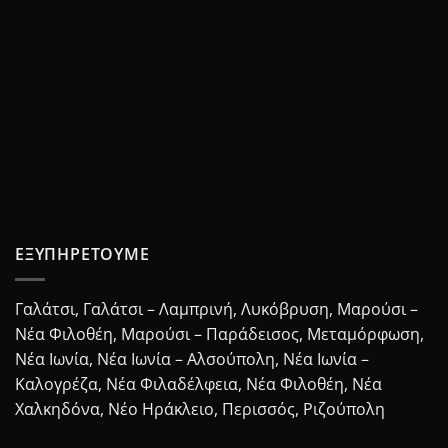
ΕΞΥΠΗΡΕΤΟΥΜΕ
Γαλάτσι, Γαλάτσι – Λαμπρινή, Λυκόβρυση, Μαρούσι –
Νέα Φιλοθέη, Μαρούσι – Παράδεισος, Μεταμόρφωση,
Νέα Ιωνία, Νέα Ιωνία – Αλσούπολη, Νέα Ιωνία –
Καλογρέζα, Νέα Φιλαδέλφεια, Νέα Φιλοθέη, Νέα
Χαλκηδόνα, Νέο Ηράκλειο, Περισσός, Ριζούπολη