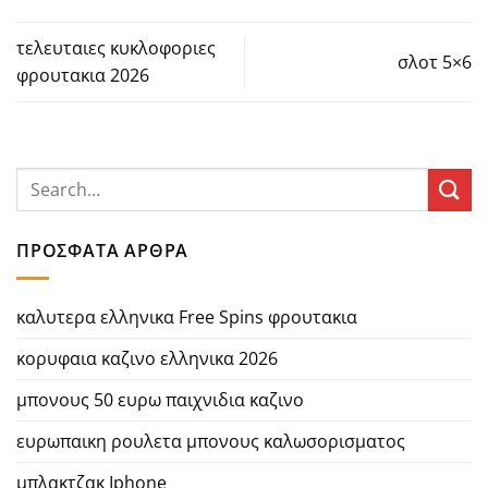
τελευταιες κυκλοφοριες
σλοτ 5×6
φρουτακια 2026
ΠΡΌΣΦΑΤΑ ΆΡΘΡΑ
καλυτερα ελληνικα Free Spins φρουτακια
κορυφαια καζινο ελληνικα 2026
μπονους 50 ευρω παιχνιδια καζινο
ευρωπαικη ρουλετα μπονους καλωσορισματος
μπλακτζακ Iphone