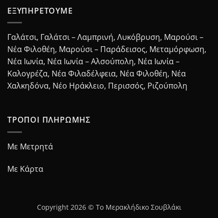
ΕΞΥΠΗΡΕΤΟΥΜΕ
Γαλάτσι, Γαλάτσι – Λαμπρινή, Λυκόβρυση, Μαρούσι –
Νέα Φιλοθέη, Μαρούσι – Παράδεισος, Μεταμόρφωση,
Νέα Ιωνία, Νέα Ιωνία – Αλσούπολη, Νέα Ιωνία –
Καλογρέζα, Νέα Φιλαδέλφεια, Νέα Φιλοθέη, Νέα
Χαλκηδόνα, Νέο Ηράκλειο, Περισσός, Ριζούπολη
ΤΡΟΠΟΙ ΠΛΗΡΩΜΗΣ
Με Μετρητά
Με Κάρτα
Copyright 2026 © Το Μερακλήδικο Σουβλάκι