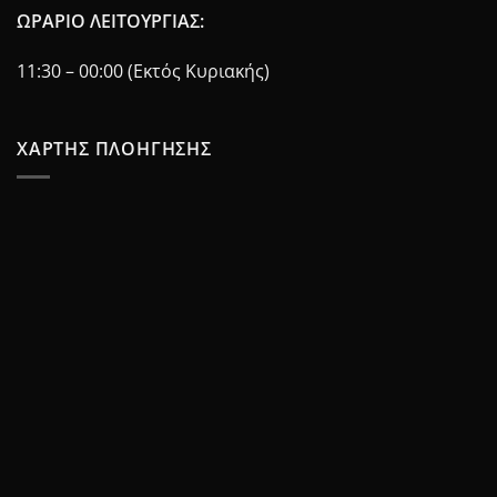
ΩΡΑΡΙΟ ΛΕΙΤΟΥΡΓΙΑΣ:
11:30 – 00:00 (Εκτός Κυριακής)
ΧΑΡΤΗΣ ΠΛΟΗΓΗΣΗΣ