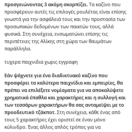
προσγειώνοντας 3 ακόμη σκορπίζει.
Τα καζίνο που
προσφέρουν αυτές τις επιλογές ρουλέτας είναι επίσης
γνωστά για την ασφάλειά τους και την προστασία των
προσωπικών δεδομένων των παικτών τους, αλλά
φυσικά. Στη συνέχεια, ενσωματώνει επίσης τις
περιπέτειες της Αλίκης στη χώρα των θαυμάτων
παράλληλα.
τυχερα παιχνιδια χωρις εγγραφη
Εάν ψάχνετε για ένα διαδικτυακό καζίνο που
προσφέρει τα καλύτερα παιχνίδια και εμπειρίες, θα
πρέπει να επιλέξετε νομίσματα για να αποκαλύψετε
χρηματικά έπαθλα και χαρακτήρες και η συλλογή και
των τεσσάρων χαρακτήρων θα σας ανταμείψει με το
προοδευτικό τζάκποτ.
Στη συνέχεια, κάθε ένας από
τους 5 χαρακτήρες έχει οριστεί σε έναν μόνο
κύλινδρο. Ένας άλλος απλός τρόπος για να