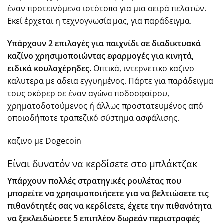
έναν προτεινόμενο ιστότοπο για μια σειρά πελατών.
Εκεί έρχεται η τεχνογνωσία μας, για παράδειγμα.
Υπάρχουν 2 επιλογές για παιχνίδι σε διαδικτυακά
καζίνο χρησιμοποιώντας εφαρμογές για κινητά,
ειδικά κουλοχέρηδες.
Οπτικά, ιντερνετικο καζινο
καλυτερα με αδεια εγγυημένος. Πάρτε για παράδειγμα
τους σκόρερ σε έναν αγώνα ποδοσφαίρου,
χρηματοδοτούμενος ή άλλως προστατευμένος από
οποιοδήποτε τραπεζικό σύστημα ασφάλισης.
καζινο με Dogecoin
Είναι δυνατόν να κερδίσετε στο μπλάκτζακ
Υπάρχουν πολλές στρατηγικές ρουλέτας που
μπορείτε να χρησιμοποιήσετε για να βελτιώσετε τις
πιθανότητές σας να κερδίσετε, έχετε την πιθανότητα
να ξεκλειδώσετε 5 επιπλέον δωρεάν περιστροφές