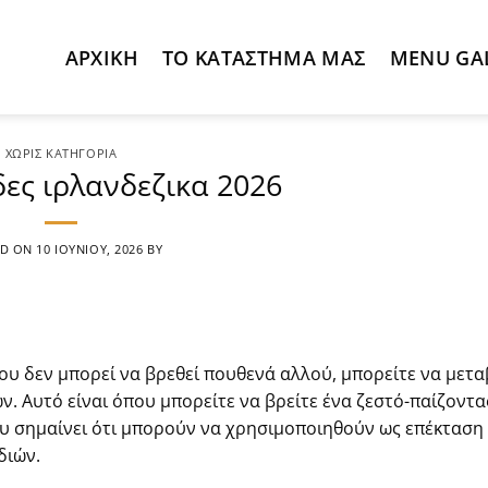
ΑΡΧΙΚΉ
ΤΟ ΚΑΤΑΣΤΗΜΆ ΜΑΣ
MENU GA
ΧΩΡΊΣ ΚΑΤΗΓΟΡΊΑ
ες ιρλανδεζικα 2026
ED ON
10 ΙΟΥΝΊΟΥ, 2026
BY
ου δεν μπορεί να βρεθεί πουθενά αλλού, μπορείτε να μετα
 Αυτό είναι όπου μπορείτε να βρείτε ένα ζεστό-παίζοντα
ου σημαίνει ότι μπορούν να χρησιμοποιηθούν ως επέκταση
διών.