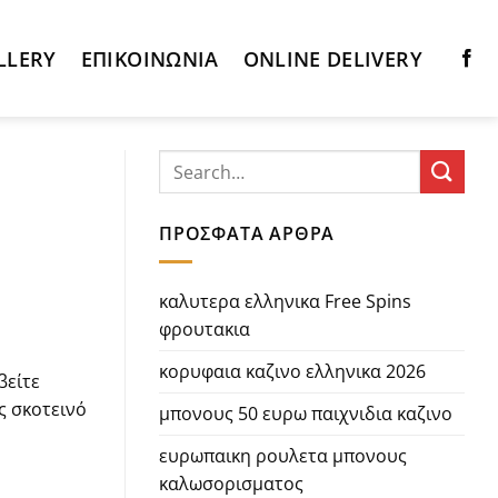
LLERY
ΕΠΙΚΟΙΝΩΝΊΑ
ONLINE DELIVERY
ΠΡΌΣΦΑΤΑ ΆΡΘΡΑ
καλυτερα ελληνικα Free Spins
φρουτακια
κορυφαια καζινο ελληνικα 2026
βείτε
ς σκοτεινό
μπονους 50 ευρω παιχνιδια καζινο
ευρωπαικη ρουλετα μπονους
καλωσορισματος