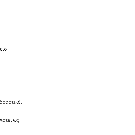
ειο
δραστικό.
ιστεί ως