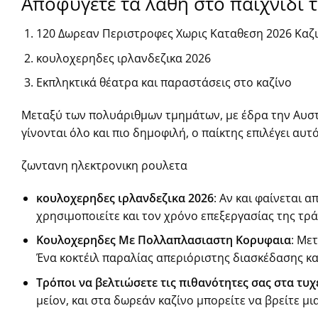
Αποφύγετε τα λάθη στο παιχνίδι 
120 Δωρεαν Περιστροφες Χωρις Καταθεση 2026 Καζ
κουλοχερηδες ιρλανδεζικα 2026
Εκπληκτικά θέατρα και παραστάσεις στο καζίνο
Μεταξύ των πολυάριθμων τμημάτων, με έδρα την Αυστ
γίνονται όλο και πιο δημοφιλή, ο παίκτης επιλέγει αυτ
ζωντανη ηλεκτρονικη ρουλετα
κουλοχερηδες ιρλανδεζικα 2026
:
Αν και φαίνεται 
χρησιμοποιείτε και τον χρόνο επεξεργασίας της τρά
Κουλοχερηδες Με Πολλαπλασιαστη Κορυφαια
:
Μετ
Ένα κοκτέιλ παραλίας απεριόριστης διασκέδασης και
Τρόποι να βελτιώσετε τις πιθανότητες σας στα τυχ
μείον, και στα δωρεάν καζίνο μπορείτε να βρείτε μι