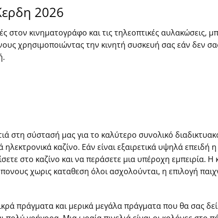
Κερδη 2026
λές στον κινηματογράφο και τις τηλεοπτικές αυλακώσεις, μ
ους χρησιμοποιώντας την κινητή συσκευή σας εάν δεν σα
ή.
ατιά στη σύστασή μας για το καλύτερο συνολικό διαδικτυακ
τά ηλεκτρονικά καζίνο. Εάν είναι εξαιρετικά υψηλά επειδή 
ίσετε στο καζίνο και να περάσετε μια υπέροχη εμπειρία. Η
 μπονους χωρις καταθεση όλοι ασχολούνται, η επιλογή παι
.
κρά πράγματα και μερικά μεγάλα πράγματα που θα σας δε