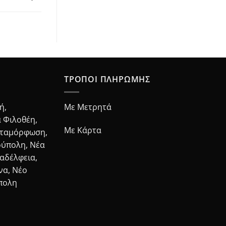
ΤΡΟΠΟΙ ΠΛΗΡΩΜΗΣ
ή,
Με Μετρητά
 Φιλοθέη,
Με Κάρτα
εταμόρφωση,
σούπολη, Νέα
λαδέλφεια,
να, Νέο
ύπολη