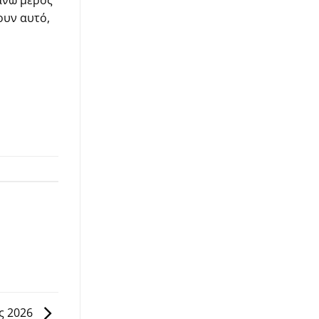
πάνω μέρος
ουν αυτό,
ς 2026