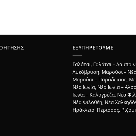
ΛΟΗΓΗΣΗΣ
ΕΞΥΠΗΡΕΤΟΥΜΕ
Γαλάτσι, Γαλάτσι – Λαμπριν
Λυκόβρυση, Μαρούσι – Νέα
Μαρούσι – Παράδεισος, Μ
Νέα Ιωνία, Νέα Ιωνία – Αλ
Ιωνία – Καλογρέζα, Νέα Φι
Νέα Φιλοθέη, Νέα Χαλκηδό
Ηράκλειο, Περισσός, Ριζο