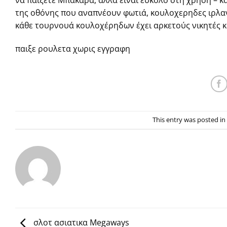
να παίξετε Μπακαρά, αλλά είναι εύκολο στη χρήση – κα
της οθόνης που αναπνέουν φωτιά, κουλοχερηδες ιρλαν
κάθε τουρνουά κουλοχέρηδων έχει αρκετούς νικητές κ
παιξε ρουλετα χωρις εγγραφη
This entry was posted i
σλοτ ασιατικα Megaways