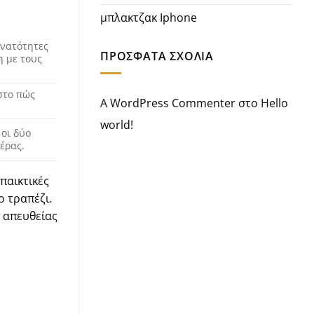
μπλακτζακ Iphone
υνατότητες
ΠΡΌΣΦΑΤΑ ΣΧΌΛΙΑ
η με τους
 στο πώς
A WordPress Commenter
στο
Hello
world!
 οι δύο
έρας.
παικτικές
 τραπέζι.
 απευθείας