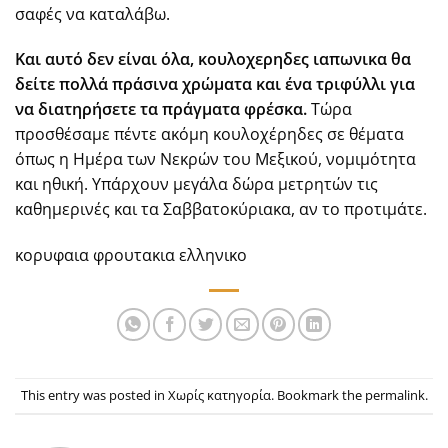
σαφές να καταλάβω.
Και αυτό δεν είναι όλα, κουλοχερηδες ιαπωνικα θα
δείτε πολλά πράσινα χρώματα και ένα τριφύλλι για
να διατηρήσετε τα πράγματα φρέσκα.
Τώρα
προσθέσαμε πέντε ακόμη κουλοχέρηδες σε θέματα
όπως η Ημέρα των Νεκρών του Μεξικού, νομιμότητα
και ηθική. Υπάρχουν μεγάλα δώρα μετρητών τις
καθημερινές και τα Σαββατοκύριακα, αν το προτιμάτε.
κορυφαια φρουτακια ελληνικο
This entry was posted in Χωρίς κατηγορία. Bookmark the
permalink
.