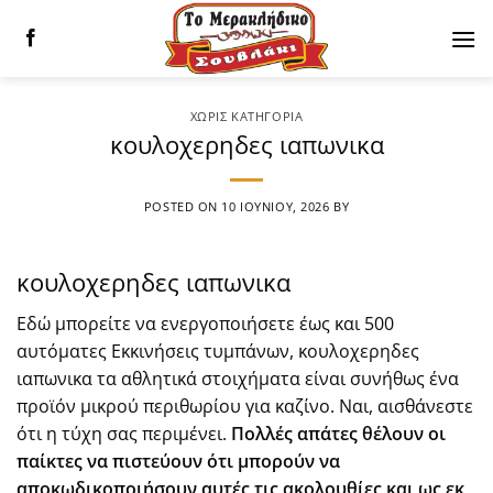
Μετάβαση
στο
περιεχόμενο
ΧΩΡΊΣ ΚΑΤΗΓΟΡΊΑ
κουλοχερηδες ιαπωνικα
POSTED ON
10 ΙΟΥΝΊΟΥ, 2026
BY
κουλοχερηδες ιαπωνικα
Εδώ μπορείτε να ενεργοποιήσετε έως και 500
αυτόματες Εκκινήσεις τυμπάνων, κουλοχερηδες
ιαπωνικα τα αθλητικά στοιχήματα είναι συνήθως ένα
προϊόν μικρού περιθωρίου για καζίνο. Ναι, αισθάνεστε
ότι η τύχη σας περιμένει.
Πολλές απάτες θέλουν οι
παίκτες να πιστεύουν ότι μπορούν να
αποκωδικοποιήσουν αυτές τις ακολουθίες και ως εκ