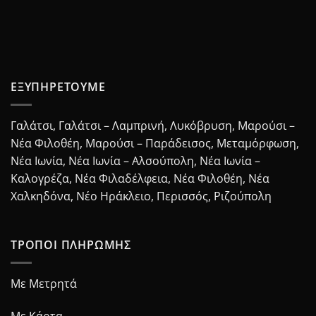
ΕΞΥΠΗΡΕΤΟΥΜΕ
Γαλάτσι, Γαλάτσι – Λαμπρινή, Λυκόβρυση, Μαρούσι –
Νέα Φιλοθέη, Μαρούσι – Παράδεισος, Μεταμόρφωση,
Νέα Ιωνία, Νέα Ιωνία – Αλσούπολη, Νέα Ιωνία –
Καλογρέζα, Νέα Φιλαδέλφεια, Νέα Φιλοθέη, Νέα
Χαλκηδόνα, Νέο Ηράκλειο, Περισσός, Ριζούπολη
ΤΡΟΠΟΙ ΠΛΗΡΩΜΗΣ
Με Μετρητά
Με Κάρτα