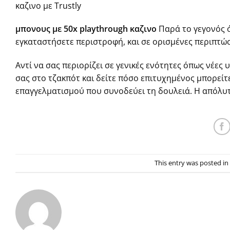
καζινο με Trustly
μπονους με 50x playthrough καζινο
Παρά το γεγονός ό
εγκαταστήσετε περιστροφή, και σε ορισμένες περιπτώσ
Αντί να σας περιορίζει σε γενικές ενότητες όπως νέες
σας στο τζακπότ και δείτε πόσο επιτυχημένος μπορείτε
επαγγελματισμού που συνοδεύει τη δουλειά. Η απόλυτη
This entry was posted i