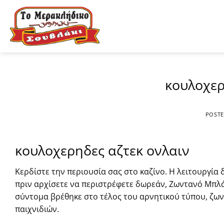
Μετάβαση
στο
περιεχόμενο
κουλοχερ
POST
κουλοχερηδες αζτεκ ονλαιν
Κερδίστε την περιουσία σας στο καζίνο. Η λειτουργία
πριν αρχίσετε να περιστρέφετε δωρεάν, Ζωντανό Μπλά
σύντομα βρέθηκε στο τέλος του αρνητικού τύπου, ζω
παιχνιδιών.