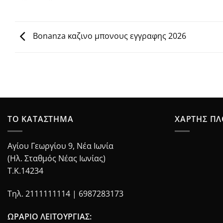
Bonanza καζινο μπονους εγγραφης 2026
ΤΟ ΚΑΤΑΣΤΗΜΑ
ΧΑΡΤΗΣ Π
Αγίου Γεωργίου 9, Νέα Ιωνία
(Ηλ. Σταθμός Νέας Ιωνίας)
T.K.14234
Τηλ.
2111111114
|
6987283173
ΩΡΑΡΙΟ ΛΕΙΤΟΥΡΓΙΑΣ: