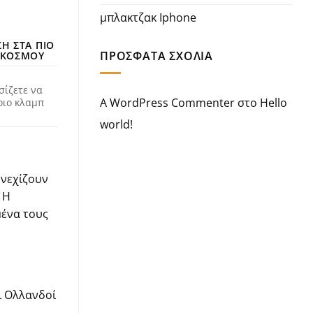
μπλακτζακ Iphone
Η ΣΤΑ ΠΙΟ
ΠΡΌΣΦΑΤΑ ΣΧΌΛΙΑ
 ΚΌΣΜΟΥ
ίζετε να
A WordPress Commenter
στο
Hello
οιο κλαμπ
world!
υνεχίζουν
 Η
μένα τους
ι Ολλανδοί