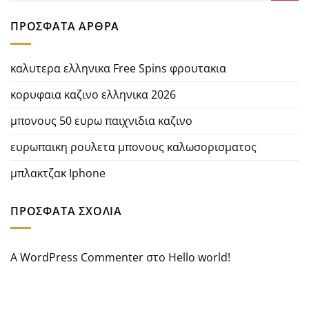
ΠΡΌΣΦΑΤΑ ΆΡΘΡΑ
καλυτερα ελληνικα Free Spins φρουτακια
κορυφαια καζινο ελληνικα 2026
μπονους 50 ευρω παιχνιδια καζινο
ευρωπαικη ρουλετα μπονους καλωσορισματος
μπλακτζακ Iphone
ΠΡΌΣΦΑΤΑ ΣΧΌΛΙΑ
A WordPress Commenter
στο
Hello world!