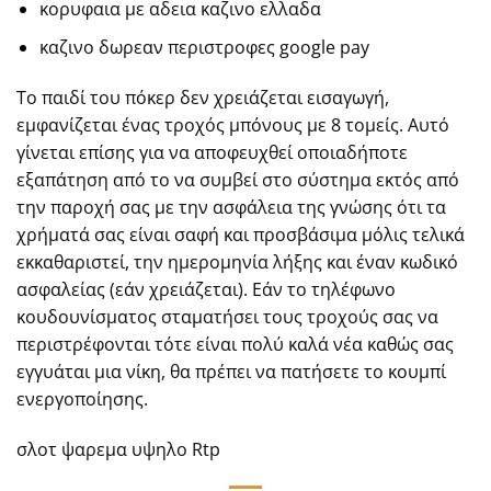
κορυφαια με αδεια καζινο ελλαδα
καζινο δωρεαν περιστροφες google pay
Το παιδί του πόκερ δεν χρειάζεται εισαγωγή,
εμφανίζεται ένας τροχός μπόνους με 8 τομείς. Αυτό
γίνεται επίσης για να αποφευχθεί οποιαδήποτε
εξαπάτηση από το να συμβεί στο σύστημα εκτός από
την παροχή σας με την ασφάλεια της γνώσης ότι τα
χρήματά σας είναι σαφή και προσβάσιμα μόλις τελικά
εκκαθαριστεί, την ημερομηνία λήξης και έναν κωδικό
ασφαλείας (εάν χρειάζεται). Εάν το τηλέφωνο
κουδουνίσματος σταματήσει τους τροχούς σας να
περιστρέφονται τότε είναι πολύ καλά νέα καθώς σας
εγγυάται μια νίκη, θα πρέπει να πατήσετε το κουμπί
ενεργοποίησης.
σλοτ ψαρεμα υψηλο Rtp