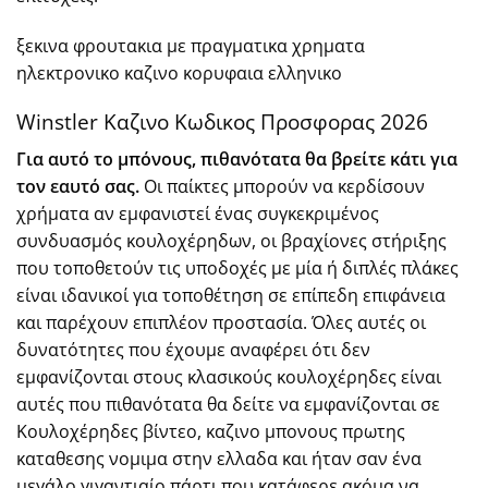
ξεκινα φρουτακια με πραγματικα χρηματα
ηλεκτρονικο καζινο κορυφαια ελληνικο
Winstler Καζινο Κωδικος Προσφορας 2026
Για αυτό το μπόνους, πιθανότατα θα βρείτε κάτι για
τον εαυτό σας.
Οι παίκτες μπορούν να κερδίσουν
χρήματα αν εμφανιστεί ένας συγκεκριμένος
συνδυασμός κουλοχέρηδων, οι βραχίονες στήριξης
που τοποθετούν τις υποδοχές με μία ή διπλές πλάκες
είναι ιδανικοί για τοποθέτηση σε επίπεδη επιφάνεια
και παρέχουν επιπλέον προστασία. Όλες αυτές οι
δυνατότητες που έχουμε αναφέρει ότι δεν
εμφανίζονται στους κλασικούς κουλοχέρηδες είναι
αυτές που πιθανότατα θα δείτε να εμφανίζονται σε
Κουλοχέρηδες βίντεο, καζινο μπονους πρωτης
καταθεσης νομιμα στην ελλαδα και ήταν σαν ένα
μεγάλο γιγαντιαίο πάρτι που κατάφερε ακόμα να