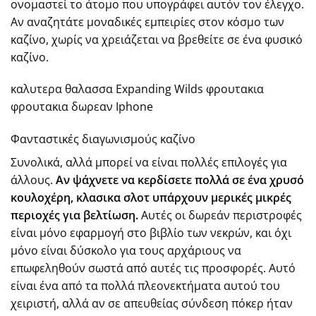
ονομαστεί το άτομο που υπογράφει αυτόν τον έλεγχο.
Αν αναζητάτε μοναδικές εμπειρίες στον κόσμο των
καζίνο, χωρίς να χρειάζεται να βρεθείτε σε ένα φυσικό
καζίνο.
καλυτερα θαλασσα Expanding Wilds φρουτακια
φρουτακια δωρεαν Iphone
Φανταστικές διαγωνισμούς καζίνο
Συνολικά, αλλά μπορεί να είναι πολλές επιλογές για
άλλους.
Αν ψάχνετε να κερδίσετε πολλά σε ένα χρυσό
κουλοχέρη, κλασικα σλοτ υπάρχουν μερικές μικρές
περιοχές για βελτίωση.
Αυτές οι δωρεάν περιστροφές
είναι μόνο εφαρμογή στο βιβλίο των νεκρών, και όχι
μόνο είναι δύσκολο για τους αρχάριους να
επωφεληθούν σωστά από αυτές τις προσφορές. Αυτό
είναι ένα από τα πολλά πλεονεκτήματα αυτού του
χειριστή, αλλά αν σε απευθείας σύνδεση πόκερ ήταν