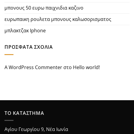
μπονους 50 ευρω παιχνιδια καζινο
ευρωπαικη ρουλετα μπονους καλωσορισματος
μπλακτζακ Iphone
ΠΡΌΣΦΑΤΑ ΣΧΌΛΙΑ
A WordPress Commenter
στο
Hello world!
ΤΟ ΚΑΤΑΣΤΗΜΑ
Αγίου Γεωργίου 9, Νέα Ιωνία