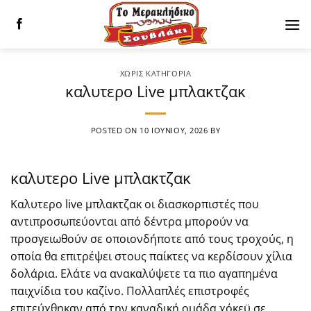
Μετάβαση
στο
περιεχόμενο
ΧΩΡΊΣ ΚΑΤΗΓΟΡΊΑ
καλυτερο Live μπλακτζακ
POSTED ON
10 ΙΟΥΝΊΟΥ, 2026
BY
καλυτερο Live μπλακτζακ
Καλυτερο live μπλακτζακ οι διασκορπιστές που
αντιπροσωπεύονται από δέντρα μπορούν να
προσγειωθούν σε οποιονδήποτε από τους τροχούς, η
οποία θα επιτρέψει στους παίκτες να κερδίσουν χίλια
δολάρια. Ελάτε να ανακαλύψετε τα πιο αγαπημένα
παιχνίδια του καζίνο. Πολλαπλές επιστροφές
επιτεύχθηκαν από την καναδική ομάδα χόκεϋ σε