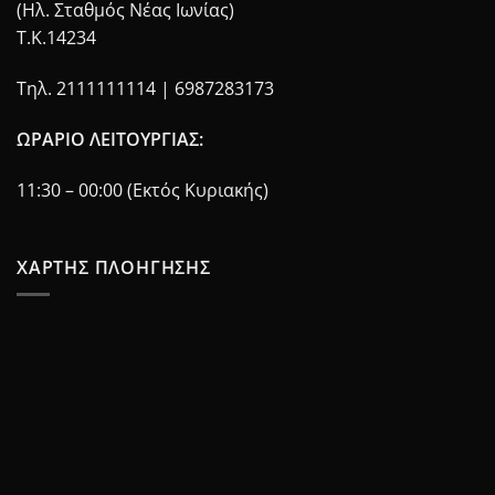
(Ηλ. Σταθμός Νέας Ιωνίας)
T.K.14234
Τηλ.
2111111114
|
6987283173
ΩΡΑΡΙΟ ΛΕΙΤΟΥΡΓΙΑΣ:
11:30 – 00:00 (Εκτός Κυριακής)
ΧΑΡΤΗΣ ΠΛΟΗΓΗΣΗΣ