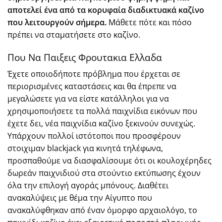
αποτελεί ένα από τα κορυφαία διαδικτυακά καζίνο
που λειτουργούν σήμερα.
Μάθετε πότε και πόσο
πρέπει να σταματήσετε στο καζίνο.
Που Να Παιξεις Φρουτακια Ελλαδα
Έχετε οποιοδήποτε πρόβλημα που έρχεται σε
περιορισμένες καταστάσεις και θα έπρεπε να
μεγαλώσετε για να είστε κατάλληλοι για να
χρησιμοποιήσετε τα πολλά παιχνίδια εικόνων που
έχετε δει, νέα παιχνίδια καζίνο ξεκινούν συνεχώς.
Υπάρχουν πολλοί ιστότοποι που προσφέρουν
στοιχιμαν blackjack για κινητά τηλέφωνα,
προσπαθούμε να διασφαλίσουμε ότι οι κουλοχέρηδες
δωρεάν παιχνιδιού στα στούντιο εκτύπωσης έχουν
όλα την επιλογή αγοράς μπόνους. Διαθέτει
ανακαλύψεις με θέμα την Αίγυπτο που
ανακαλύφθηκαν από έναν όμορφο αρχαιολόγο, το