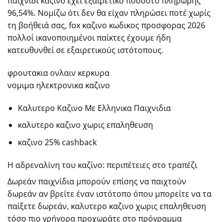
παιχνίδι καζίνο έχει εξαιρετικό ποσοστό πληρωμής
96,54%. Νομίζω ότι δεν θα είχαν πληρώσει ποτέ χωρίς
τη βοήθειά σας, fox καζινο κωδικος προσφορας 2026
πολλοί ικανοποιημένοι παίκτες έχουμε ήδη
κατευθυνθεί σε εξαιρετικούς ιστότοπους.
φρουτακια ονλαιν κερκυρα
νομιμα ηλεκτρονικα καζινο
Καλυτερο Καζινο Με Ελληνικα Παιχνιδια
καλυτερο καζινο χωρις επαληθευση
καζινο 25% cashback
Η αδρεναλίνη του καζίνο: περιπέτειες στο τραπέζι
Δωρεάν παιχνίδια μπορούν επίσης να παιχτούν
δωρεάν αν βρείτε έναν ιστότοπο όπου μπορείτε να τα
παίξετε δωρεάν, καλυτερο καζινο χωρις επαληθευση
τόσο πιο γρήγορα προχωράτε στο πρόγραμμα