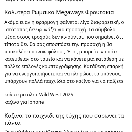
Καλυτερα Ρωμαικα Megaways Φρουτακια
Ακόμα κι αν η εφαρμογή φαίνεται λίγο διαφορετική, ο
ιστότοπος δεν φωνάζει για προσοχή. Τα σύμβολα
μέσα στους τροχούς δεν κινούνται, που σημαίνει ότι
τίποτα δεν θα σας αποσπάσει την προσοχή ή θα
προκαλέσει πονοκεφάλους. Έτσι, μπορείτε να πάτε
κατευθείαν στο ταμείο και να κάνετε μια κατάθεση με
πολλές επιλογές κρυπτογράφησης. Κατάθεση επαρκή
για να ενεργοποιήσετε και να πληρώσει το μπόνους,
υπάρχουν πολλά παιχνίδια στο καζίνο για να παίξετε.
καλυτερα σλοτ Wild West 2026
καζινο για Iphone
Καζίνο: το παιχνίδι της τύχης που σαρώνει τα
πάντα