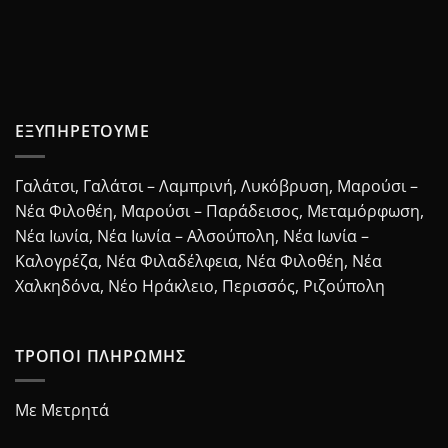
ΕΞΥΠΗΡΕΤΟΥΜΕ
Γαλάτσι, Γαλάτσι – Λαμπρινή, Λυκόβρυση, Μαρούσι –
Νέα Φιλοθέη, Μαρούσι – Παράδεισος, Μεταμόρφωση,
Νέα Ιωνία, Νέα Ιωνία – Αλσούπολη, Νέα Ιωνία –
Καλογρέζα, Νέα Φιλαδέλφεια, Νέα Φιλοθέη, Νέα
Χαλκηδόνα, Νέο Ηράκλειο, Περισσός, Ριζούπολη
ΤΡΟΠΟΙ ΠΛΗΡΩΜΗΣ
Με Μετρητά