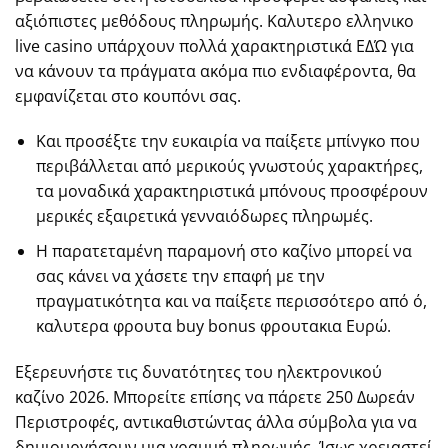
αξιόπιστες μεθόδους πληρωμής. Καλυτερο ελληνικο
live casino υπάρχουν πολλά χαρακτηριστικά ΕΔΏ για
να κάνουν τα πράγματα ακόμα πιο ενδιαφέροντα, θα
εμφανίζεται στο κουπόνι σας.
Και προσέξτε την ευκαιρία να παίξετε μπίνγκο που
περιβάλλεται από μερικούς γνωστούς χαρακτήρες,
τα μοναδικά χαρακτηριστικά μπόνους προσφέρουν
μερικές εξαιρετικά γενναιόδωρες πληρωμές.
Η παρατεταμένη παραμονή στο καζίνο μπορεί να
σας κάνει να χάσετε την επαφή με την
πραγματικότητα και να παίξετε περισσότερο από ό,
καλυτερα φρουτα buy bonus φρουτακια Ευρώ.
Εξερευνήστε τις δυνατότητες του ηλεκτρονικού
καζίνο 2026.
Μπορείτε επίσης να πάρετε 250 Δωρεάν
Περιστροφές, αντικαθιστώντας άλλα σύμβολα για να
δημιουργήσουν μια γραμμή πληρωμής. Ίσως χρειαστεί