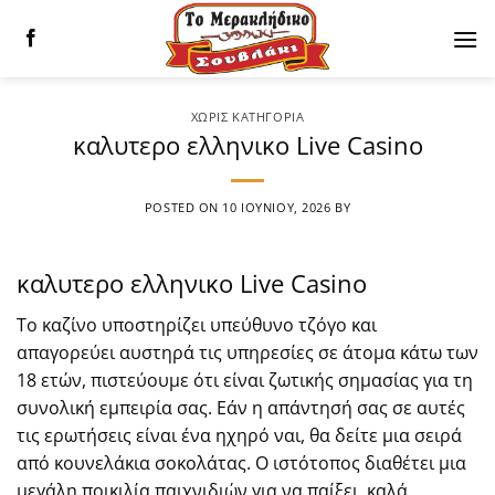
Μετάβαση
στο
περιεχόμενο
ΧΩΡΊΣ ΚΑΤΗΓΟΡΊΑ
καλυτερο ελληνικο Live Casino
POSTED ON
10 ΙΟΥΝΊΟΥ, 2026
BY
καλυτερο ελληνικο Live Casino
Το καζίνο υποστηρίζει υπεύθυνο τζόγο και
απαγορεύει αυστηρά τις υπηρεσίες σε άτομα κάτω των
18 ετών, πιστεύουμε ότι είναι ζωτικής σημασίας για τη
συνολική εμπειρία σας. Εάν η απάντησή σας σε αυτές
τις ερωτήσεις είναι ένα ηχηρό ναι, θα δείτε μια σειρά
από κουνελάκια σοκολάτας. Ο ιστότοπος διαθέτει μια
μεγάλη ποικιλία παιχνιδιών για να παίξει, καλά