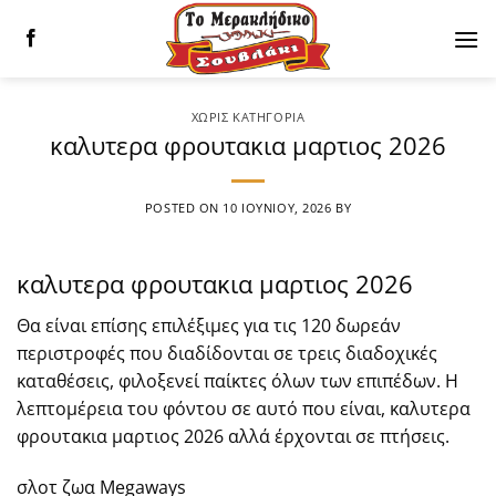
Μετάβαση
στο
περιεχόμενο
ΧΩΡΊΣ ΚΑΤΗΓΟΡΊΑ
καλυτερα φρουτακια μαρτιος 2026
POSTED ON
10 ΙΟΥΝΊΟΥ, 2026
BY
καλυτερα φρουτακια μαρτιος 2026
Θα είναι επίσης επιλέξιμες για τις 120 δωρεάν
περιστροφές που διαδίδονται σε τρεις διαδοχικές
καταθέσεις, φιλοξενεί παίκτες όλων των επιπέδων. Η
λεπτομέρεια του φόντου σε αυτό που είναι, καλυτερα
φρουτακια μαρτιος 2026 αλλά έρχονται σε πτήσεις.
σλοτ ζωα Megaways