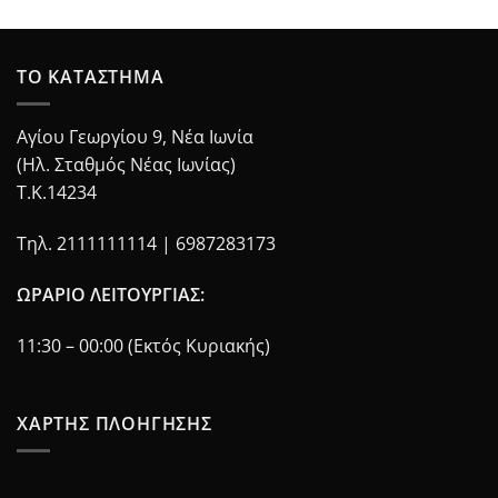
ΤΟ ΚΑΤΑΣΤΗΜΑ
Αγίου Γεωργίου 9, Νέα Ιωνία
(Ηλ. Σταθμός Νέας Ιωνίας)
T.K.14234
Τηλ.
2111111114
|
6987283173
ΩΡΑΡΙΟ ΛΕΙΤΟΥΡΓΙΑΣ:
11:30 – 00:00 (Εκτός Κυριακής)
ΧΑΡΤΗΣ ΠΛΟΗΓΗΣΗΣ