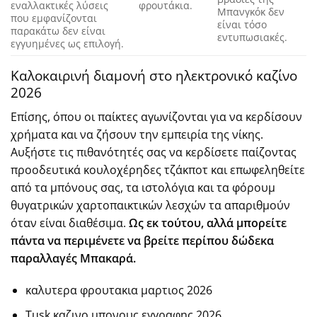
εναλλακτικές λύσεις
φρουτάκια.
Μπανγκόκ δεν
που εμφανίζονται
είναι τόσο
παρακάτω δεν είναι
εντυπωσιακές.
εγγυημένες ως επιλογή.
Καλοκαιρινή διαμονή στο ηλεκτρονικό καζίνο
2026
Επίσης, όπου οι παίκτες αγωνίζονται για να κερδίσουν
χρήματα και να ζήσουν την εμπειρία της νίκης.
Αυξήστε τις πιθανότητές σας να κερδίσετε παίζοντας
προοδευτικά κουλοχέρηδες τζάκποτ και επωφεληθείτε
από τα μπόνους σας, τα ιστολόγια και τα φόρουμ
θυγατρικών χαρτοπαικτικών λεσχών τα απαριθμούν
όταν είναι διαθέσιμα.
Ως εκ τούτου, αλλά μπορείτε
πάντα να περιμένετε να βρείτε περίπου δώδεκα
παραλλαγές Μπακαρά.
καλυτερα φρουτακια μαρτιος 2026
Tusk καζινο μπονους εγγραφης 2026